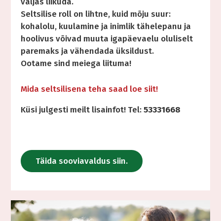
väljas liikuda.
Seltsilise roll on lihtne, kuid mõju suur:
kohalolu, kuulamine ja inimlik tähelepanu ja
hoolivus võivad muuta igapäevaelu oluliselt
paremaks ja vähendada üksildust.
Ootame sind meiega liituma!
Mida seltsilisena teha saad loe siit!
Küsi julgesti meilt lisainfot! Tel:
53331668
Täida sooviavaldus siin.