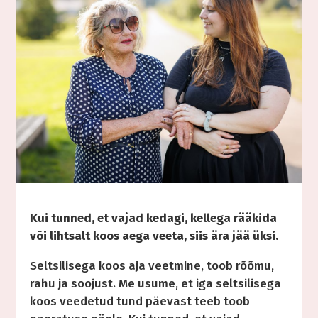
Kui tunned, et vajad kedagi, kellega rääkida
või lihtsalt koos aega veeta, siis ära jää üksi.
Seltsilisega koos aja veetmine, toob rõõmu,
rahu ja soojust. Me usume, et iga seltsilisega
koos veedetud tund päevast teeb toob