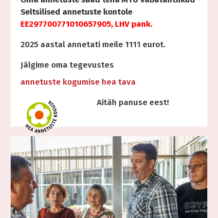
Seltsilised annetuste kontole
EE297700771010657905, LHV pank.
2025 aastal annetati meile 1111 eurot.
Jälgime oma tegevustes
annetuste kogumise hea tava
Aitäh panuse eest!