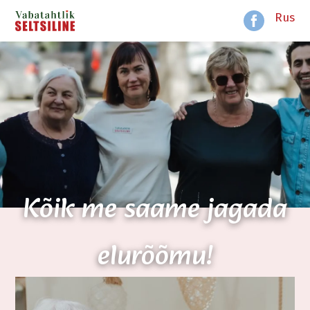
Rus
Kõik me saame jagada
elurõõmu!