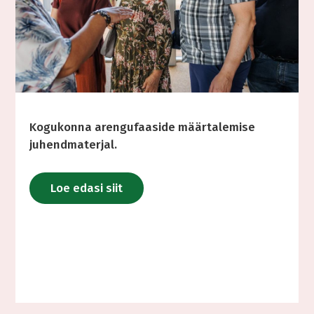
Kogukonna arengufaaside määrtalemise
juhendmaterjal.
Loe edasi siit