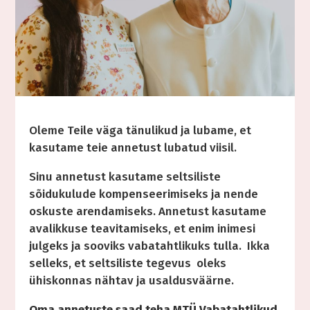
Oleme Teile väga tänulikud ja lubame, et
kasutame teie annetust lubatud viisil.
Sinu annetust kasutame seltsiliste
sõidukulude kompenseerimiseks ja nende
oskuste arendamiseks. Annetust kasutame
avalikkuse teavitamiseks, et enim inimesi
julgeks ja sooviks vabatahtlikuks tulla. Ikka
selleks, et seltsiliste tegevus oleks
ühiskonnas nähtav ja usaldusväärne.
Oma annetuste saad teha MTÜ Vabatahtlikud