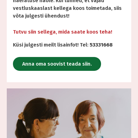
naeratuse näole. Kui tunned, et vajad
vestluskaaslast kellega koos toimetada, siis
võta julgesti ühendust!
Tutvu siin sellega, mida saate koos teha!
Küsi julgesti meilt lisainfot! Tel:
53331668
Anna oma soovist teada siin.