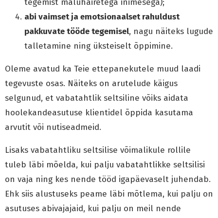
tegemist mäluhäiretega inimesega);
abi vaimset ja emotsionaalset rahuldust
pakkuvate tööde tegemisel
, nagu näiteks lugude
talletamine ning üksteiselt õppimine.
Oleme avatud ka Teie ettepanekutele muud laadi
tegevuste osas. Näiteks on arutelude käigus
selgunud, et vabatahtlik seltsiline võiks aidata
hoolekandeasutuse klientidel õppida kasutama
arvutit või nutiseadmeid.
Lisaks vabatahtliku seltsilise võimalikule rollile
tuleb läbi mõelda, kui palju vabatahtlikke seltsilisi
on vaja ning kes nende tööd igapäevaselt juhendab.
Ehk siis alustuseks peame läbi mõtlema, kui palju on
asutuses abivajajaid, kui palju on meil nende