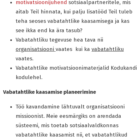
motivatsioonijuhend
sotsiaalpartneritele, mis
aitab Teil hinnata, kui palju lisatööd Teil tuleb
teha seoses vabatahtlike kaasamisega ja kas
see ikka end ka ära tasub?
Vabatahtliku tegevuse hea tava nii
organisatsiooni
vaates kui ka
vabatahtliku
vaates.
Vabatahtlike motivatsioonimaterjalid Kodukandi
kodulehel.
Vabatahtlike kaasamise planeerimine
Töö kavandamine lähtuvalt organisatsiooni
missioonist. Meie eesmärgiks on arendada
süsteemi, mis toetab sotsiaalvaldkonnas
vabatahtlike kaasamist nii, et vabatahtlikud