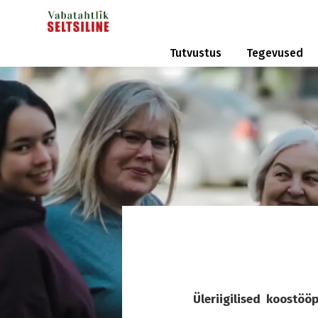
Tutvustus
Tegevused
Üleriigilised koostöö