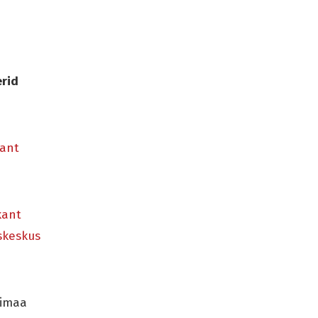
rid
ant
kant
skeskus
dimaa