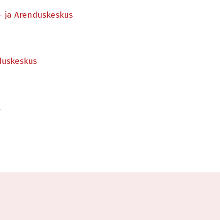
- ja Arenduskeskus
duskeskus
a