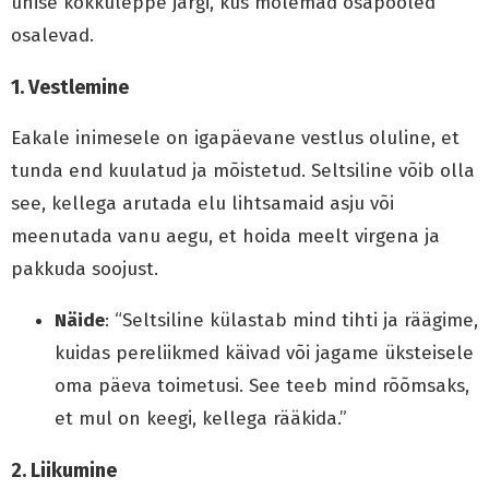
ühise kokkuleppe järgi, kus mõlemad osapooled
osalevad.
1.
Vestlemine
Eakale inimesele on igapäevane vestlus oluline, et
tunda end kuulatud ja mõistetud. Seltsiline võib olla
see, kellega arutada elu lihtsamaid asju või
meenutada vanu aegu, et hoida meelt virgena ja
pakkuda soojust.
Näide
: “Seltsiline külastab mind tihti ja räägime,
kuidas pereliikmed käivad või jagame üksteisele
oma päeva toimetusi. See teeb mind rõõmsaks,
et mul on keegi, kellega rääkida.”
2.
Liikumine