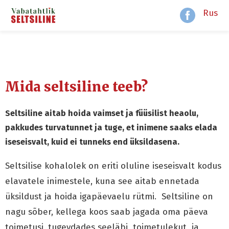
Rus
Mida seltsiline teeb?
Seltsiline aitab hoida vaimset ja füüsilist heaolu,
pakkudes turvatunnet ja tuge, et inimene saaks elada
iseseisvalt, kuid ei tunneks end üksildasena.
Seltsilise kohalolek on eriti oluline iseseisvalt kodus
elavatele inimestele, kuna see aitab ennetada
üksildust ja hoida igapäevaelu rütmi. Seltsiline on
nagu sõber, kellega koos saab jagada oma päeva
toimetusi, tugevdades seeläbi toimetulekut ja