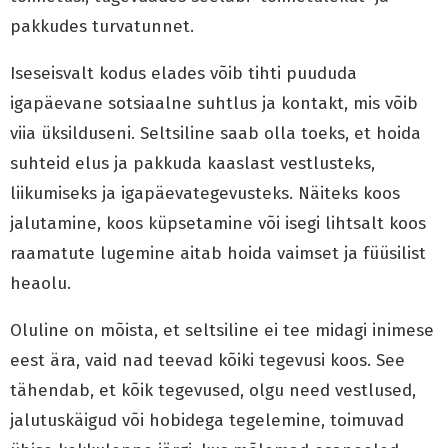
pakkudes turvatunnet.
Iseseisvalt kodus elades võib tihti puududa
igapäevane sotsiaalne suhtlus ja kontakt, mis võib
viia üksilduseni. Seltsiline saab olla toeks, et hoida
suhteid elus ja pakkuda kaaslast vestlusteks,
liikumiseks ja igapäevategevusteks. Näiteks koos
jalutamine, koos küpsetamine või isegi lihtsalt koos
raamatute lugemine aitab hoida vaimset ja füüsilist
heaolu.
Oluline on mõista, et seltsiline ei tee midagi inimese
eest ära, vaid nad teevad kõiki tegevusi koos. See
tähendab, et kõik tegevused, olgu need vestlused,
jalutuskäigud või hobidega tegelemine, toimuvad