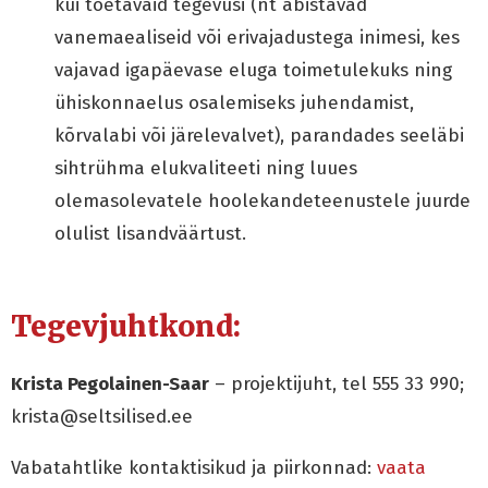
kui toetavaid tegevusi (nt abistavad
vanemaealiseid või erivajadustega inimesi, kes
vajavad igapäevase eluga toimetulekuks ning
ühiskonnaelus osalemiseks juhendamist,
kõrvalabi või järelevalvet), parandades seeläbi
sihtrühma elukvaliteeti ning luues
olemasolevatele hoolekandeteenustele juurde
olulist lisandväärtust.
Tegevjuhtkond:
Krista Pegolainen-Saar
– projektijuht, tel 555 33 990;
krista@seltsilised.ee
Vabatahtlike kontaktisikud ja piirkonnad:
vaata