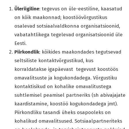
Üleriigiline
: tegevus on üle-eestiline, kaasatud
on kõik maakonnad; koostöövõrgustikus
osalevad sotsiaalvaldkonna organisatsioonid,
vabatahtlikega tegelevad organisatsioonid üle
Eesti.
Piirkondlik
: kõikides maakondades tegutsevad
seltsiliste kontaktvõrgustikud, kus
korraldatakse igapäevast tegevust koostöös
omavalitsuste ja kogukondadega. Võrgustiku
kontaktisikud on kohalike omavalitustega
suhtlemisel peamisel partneriks (sh abivajajate
kaardistamine, koostöö kogukondadega jmt).
Piirkondliku tasandi üheks osapooleks on
kohalikud omavalitsused. Sotsiaalpartneriteks