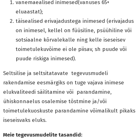
vanemaealised inimesed(vanuses 65+
eluaastat);
täisealised erivajadustega inimesed (erivajadus
on inimesel, kellel on füüsiline, psüühiline või
sotsiaalne kõrvalekalle ning kelle iseseisev
toimetulekuvõime ei ole piisav, sh puude või
puude riskiga inimesed).
Seltsilise ja seltsitatavate tegevusmudeli
rakendamise eesmärgiks on tuge vajava inimese
elukvaliteedi säilitamine või parandamine,
ühiskonnaelus osalemise tõstmine ja/või
toimetulekuoskuste parandamine võimalikult pikaks
iseseisvaks eluks.
Meie tegevusmudelite tasandid: