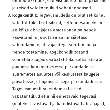
on hoolekande- ja tervishoiuteenuste pakkujad
ja teised valdkondlikud vabaühendused.
Kogukondlik
: Tegevusmudelis on olulisel kohal
vabatahtlikud seltsilised, kelle ülesandeks on
eelkõige abivajajate emotsionaalse heaolu
kasvatamine ja sotsiaalse ilmajäetuse
vähendamine, abivajajatega suhtlemine ja
nende toetamine. Kogukondlik tasand
võimaldab tagada vabatahtlike seltsiliste abi
jõudmise konkreetsetesse piirkondadesse
suuremates asulates või keskustest kaugele
jäävatesse ja hajaasustusega piirkondadesse.
Tegevusmudeli rakendamisel viivad
vabatahtlikud ellu nii ennetavaid tegevusi
(näiteks tuvastavad ja kaardistavad abivajajaid)