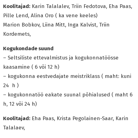
Koolitajad:
Karin Talalalev, Triin Fedotova, Eha Paas,
Pille Lend, Alina Oro ( ka vene keeles)
Marion Bobkov, Liina Mitt, Inga Kalvist, Triin
Kordemets,
Kogukondade suund
– Seltsiliste ettevalmistus ja kogukonnatöösse
kaasamine ( 6 või 12 h)
– kogukonna eestvedajate meistriklass ( maht: kuni
24 h )
– kogukonnatöö eakate suunal põhialused ( maht 6
h, 12 või 24 h)
Koolitajad:
Eha Paas, Krista Pegolainen-Saar, Karin
Talalaev,