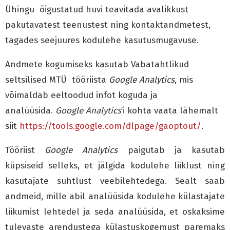
Ühingu õigustatud huvi teavitada avalikkust
pakutavatest teenustest ning kontaktandmetest,
tagades seejuures kodulehe kasutusmugavuse.
Andmete kogumiseks kasutab Vabatahtlikud
seltsilised MTÜ tööriista
Google Analytics
, mis
võimaldab eeltoodud infot koguda ja
analüüsida.
Google Analytics
’i kohta vaata lähemalt
siit
https://tools.google.com/dlpage/gaoptout/
.
Tööriist
Google Analytics
paigutab ja kasutab
küpsiseid selleks, et jälgida kodulehe liiklust ning
kasutajate suhtlust veebilehtedega. Sealt saab
andmeid, mille abil analüüsida kodulehe külastajate
liikumist lehtedel ja seda analüüsida, et oskaksime
tulevaste arendustega külastuskogemust paremaks