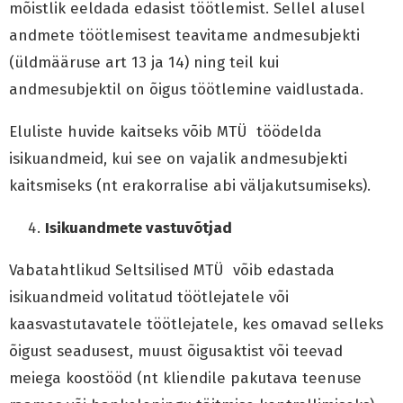
mõistlik eeldada edasist töötlemist. Sellel alusel
andmete töötlemisest teavitame andmesubjekti
(üldmääruse art 13 ja 14) ning teil kui
andmesubjektil on õigus töötlemine vaidlustada.
Eluliste huvide kaitseks võib MTÜ töödelda
isikuandmeid, kui see on vajalik andmesubjekti
kaitsmiseks (nt erakorralise abi väljakutsumiseks).
Isikuandmete vastuvõtjad
Vabatahtlikud Seltsilised MTÜ võib edastada
isikuandmeid volitatud töötlejatele või
kaasvastutavatele töötlejatele, kes omavad selleks
õigust seadusest, muust õigusaktist või teevad
meiega koostööd (nt kliendile pakutava teenuse