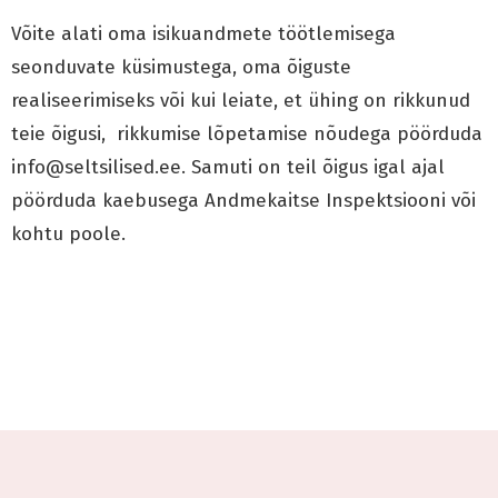
Võite alati oma isikuandmete töötlemisega
seonduvate küsimustega, oma õiguste
realiseerimiseks või kui leiate, et ühing on rikkunud
teie õigusi, rikkumise lõpetamise nõudega pöörduda
info@seltsilised.ee. Samuti on teil õigus igal ajal
pöörduda kaebusega Andmekaitse Inspektsiooni või
kohtu poole.