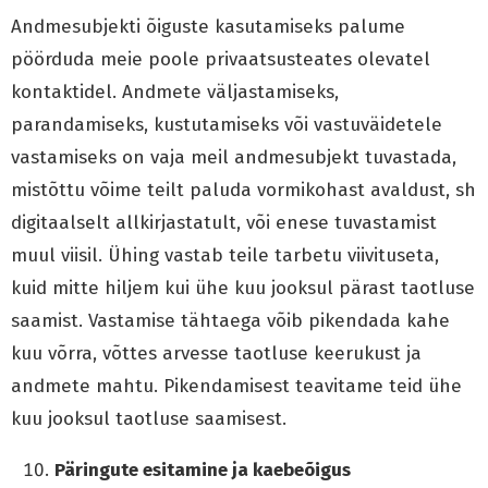
Andmesubjekti õiguste kasutamiseks palume
pöörduda meie poole privaatsusteates olevatel
kontaktidel. Andmete väljastamiseks,
parandamiseks, kustutamiseks või vastuväidetele
vastamiseks on vaja meil andmesubjekt tuvastada,
mistõttu võime teilt paluda vormikohast avaldust, sh
digitaalselt allkirjastatult, või enese tuvastamist
muul viisil. Ühing vastab teile tarbetu viivituseta,
kuid mitte hiljem kui ühe kuu jooksul pärast taotluse
saamist. Vastamise tähtaega võib pikendada kahe
kuu võrra, võttes arvesse taotluse keerukust ja
andmete mahtu. Pikendamisest teavitame teid ühe
kuu jooksul taotluse saamisest.
Päringute esitamine ja kaebeõigus