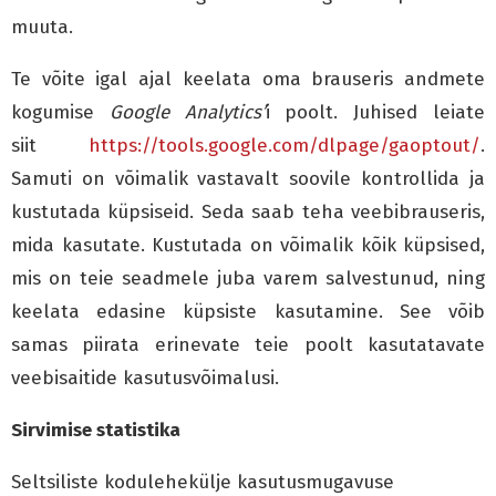
muuta.
Te võite igal ajal keelata oma brauseris andmete
kogumise
Google Analytics’
i poolt. Juhised leiate
siit
https://tools.google.com/dlpage/gaoptout/
.
Samuti on võimalik vastavalt soovile kontrollida ja
kustutada küpsiseid. Seda saab teha veebibrauseris,
mida kasutate. Kustutada on võimalik kõik küpsised,
mis on teie seadmele juba varem salvestunud, ning
keelata edasine küpsiste kasutamine. See võib
samas piirata erinevate teie poolt kasutatavate
veebisaitide kasutusvõimalusi.
Sirvimise statistika
Seltsiliste kodulehekülje kasutusmugavuse