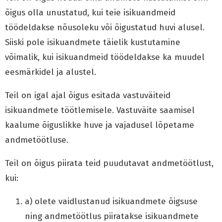
õigus olla unustatud, kui teie isikuandmeid
töödeldakse nõusoleku või õigustatud huvi alusel.
Siiski pole isikuandmete täielik kustutamine
võimalik, kui isikuandmeid töödeldakse ka muudel
eesmärkidel ja alustel.
Teil on igal ajal õigus esitada vastuväiteid
isikuandmete töötlemisele. Vastuväite saamisel
kaalume õiguslikke huve ja vajadusel lõpetame
andmetöötluse.
Teil on õigus piirata teid puudutavat andmetöötlust,
kui:
a) olete vaidlustanud isikuandmete õigsuse
ning andmetöötlus piiratakse isikuandmete