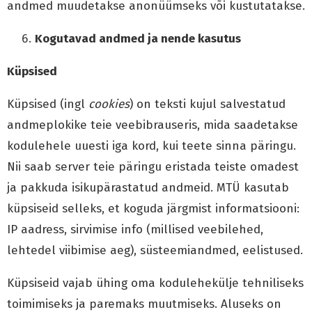
andmed muudetakse anonüümseks või kustutatakse.
Kogutavad andmed ja nende kasutus
Küpsised
Küpsised (ingl
cookies
) on teksti kujul salvestatud
andmeplokike teie veebibrauseris, mida saadetakse
kodulehele uuesti iga kord, kui teete sinna päringu.
Nii saab server teie päringu eristada teiste omadest
ja pakkuda isikupärastatud andmeid. MTÜ kasutab
küpsiseid selleks, et koguda järgmist informatsiooni:
IP aadress, sirvimise info (millised veebilehed,
lehtedel viibimise aeg), süsteemiandmed, eelistused.
Küpsiseid vajab ühing oma kodulehekülje tehniliseks
toimimiseks ja paremaks muutmiseks. Aluseks on