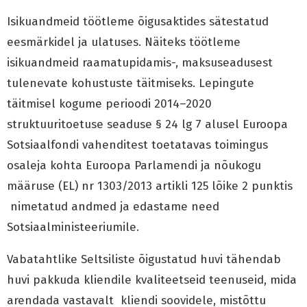
Isikuandmeid töötleme õigusaktides sätestatud
eesmärkidel ja ulatuses. Näiteks töötleme
isikuandmeid raamatupidamis-, maksuseadusest
tulenevate kohustuste täitmiseks. Lepingute
täitmisel kogume perioodi 2014–2020
struktuuritoetuse seaduse § 24 lg 7 alusel Euroopa
Sotsiaalfondi vahenditest toetatavas toimingus
osaleja kohta Euroopa Parlamendi ja nõukogu
määruse (EL) nr 1303/2013 artikli 125 lõike 2 punktis
nimetatud andmed ja edastame need
Sotsiaalministeeriumile.
Vabatahtlike Seltsiliste õigustatud huvi tähendab
huvi pakkuda kliendile kvaliteetseid teenuseid, mida
arendada vastavalt kliendi soovidele, mistõttu