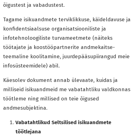
õigustest ja vabadustest.
Tagame isikuandmete terviklikkuse, käideldavuse ja
konfidentsiaalsuse organisatsiooniliste ja
infotehnoloogiliste turvameetmete (näiteks
töötajate ja koostööpartnerite andmekaitse-
teemaline koolitamine, juurdepääsupiirangud meie
infosüsteemidele) abil.
Käesolev dokument annab ülevaate, kuidas ja
milliseid isikuandmeid me vabatahtliku valdkonnas
töötleme ning millised on teie õigused
andmesubjektina.
Vabatahtlikud Seltsilised isikuandmete
töötlejana