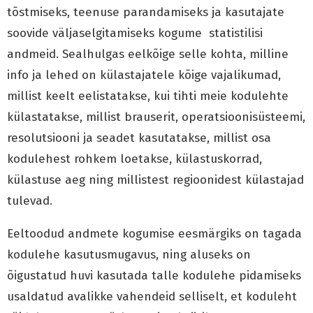
tõstmiseks, teenuse parandamiseks ja kasutajate
soovide väljaselgitamiseks kogume statistilisi
andmeid. Sealhulgas eelkõige selle kohta, milline
info ja lehed on külastajatele kõige vajalikumad,
millist keelt eelistatakse, kui tihti meie kodulehte
külastatakse, millist brauserit, operatsioonisüsteemi,
resolutsiooni ja seadet kasutatakse, millist osa
kodulehest rohkem loetakse, külastuskorrad,
külastuse aeg ning millistest regioonidest külastajad
tulevad.
Eeltoodud andmete kogumise eesmärgiks on tagada
kodulehe kasutusmugavus, ning aluseks on
õigustatud huvi kasutada talle kodulehe pidamiseks
usaldatud avalikke vahendeid selliselt, et koduleht