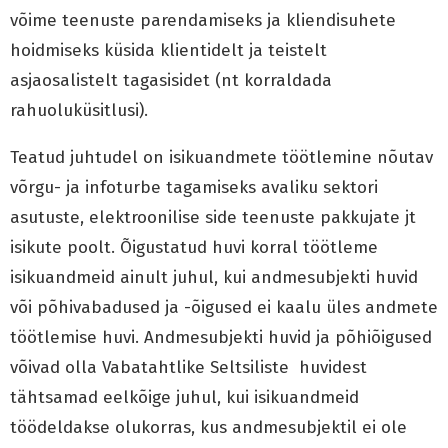
võime teenuste parendamiseks ja kliendisuhete
hoidmiseks küsida klientidelt ja teistelt
asjaosalistelt tagasisidet (nt korraldada
rahuoluküsitlusi).
Teatud juhtudel on isikuandmete töötlemine nõutav
võrgu- ja infoturbe tagamiseks avaliku sektori
asutuste, elektroonilise side teenuste pakkujate jt
isikute poolt. Õigustatud huvi korral töötleme
isikuandmeid ainult juhul, kui andmesubjekti huvid
või põhivabadused ja -õigused ei kaalu üles andmete
töötlemise huvi. Andmesubjekti huvid ja põhiõigused
võivad olla Vabatahtlike Seltsiliste huvidest
tähtsamad eelkõige juhul, kui isikuandmeid
töödeldakse olukorras, kus andmesubjektil ei ole