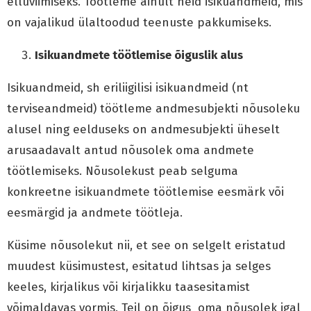
elluviimiseks. Töötleme ainult neid isikuandmeid, mis
on vajalikud ülaltoodud teenuste pakkumiseks.
Isikuandmete töötlemise õiguslik alus
Isikuandmeid, sh eriliigilisi isikuandmeid (nt
terviseandmeid) töötleme andmesubjekti nõusoleku
alusel ning eelduseks on andmesubjekti üheselt
arusaadavalt antud nõusolek oma andmete
töötlemiseks. Nõusolekust peab selguma
konkreetne isikuandmete töötlemise eesmärk või
eesmärgid ja andmete töötleja.
Küsime nõusolekut nii, et see on selgelt eristatud
muudest küsimustest, esitatud lihtsas ja selges
keeles, kirjalikus või kirjalikku taasesitamist
võimaldavas vormis. Teil on õigus oma nõusolek igal