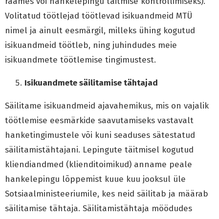
raames või hankelepingu täitmise kontrollimiseks).
Volitatud töötlejad töötlevad isikuandmeid MTÜ
nimel ja ainult eesmärgil, milleks ühing kogutud
isikuandmeid töötleb, ning juhindudes meie
isikuandmete töötlemise tingimustest.
Isikuandmete säilitamise tähtajad
Säilitame isikuandmeid ajavahemikus, mis on vajalik
töötlemise eesmärkide saavutamiseks vastavalt
hanketingimustele või kuni seaduses sätestatud
säilitamistähtajani. Lepingute täitmisel kogutud
kliendiandmed (klienditoimikud) anname peale
hankelepingu lõppemist kuue kuu jooksul üle
Sotsiaalministeeriumile, kes neid säilitab ja määrab
säilitamise tähtaja. Säilitamistähtaja möödudes