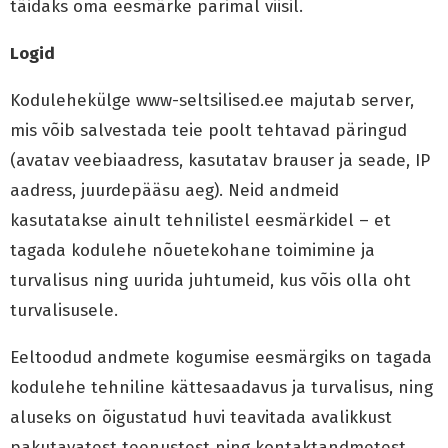
täidaks oma eesmärke parimal viisil.
Logid
Kodulehekülge www-seltsilised.ee majutab server,
mis võib salvestada teie poolt tehtavad päringud
(avatav veebiaadress, kasutatav brauser ja seade, IP
aadress, juurdepääsu aeg). Neid andmeid
kasutatakse ainult tehnilistel eesmärkidel – et
tagada kodulehe nõuetekohane toimimine ja
turvalisus ning uurida juhtumeid, kus võis olla oht
turvalisusele.
Eeltoodud andmete kogumise eesmärgiks on tagada
kodulehe tehniline kättesaadavus ja turvalisus, ning
aluseks on õigustatud huvi teavitada avalikkust
pakutavatest teenustest ning kontaktandmetest.