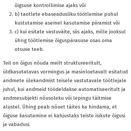
õigsuse kontrollimise ajaks või
b) taotlete ebaseadusliku töötlemise puhul
kustutamise asemel kasutamise piiramist või
c) kui esitate vastuväite, siis ajaks, mille jooksul
ühng töötlemise õiguspärasuse osas oma
otsuse teeb.
Teil on õigus nõuda meilt struktureeritult,
üldkasutatavas vormingus ja masinloetavalt esitatud
andmete ülekandmist teisele vastutavale töötlejale
juhul, kui andmeid töödeldakse automatiseeritult ja
andmesubjekti nõusoleku või lepingu täitmise
alustel. Ühing peab nõuet täites ka hindama, et
õiguse kasutamine ei kahjustaks teiste isikute õigusi
ja vabadusi.