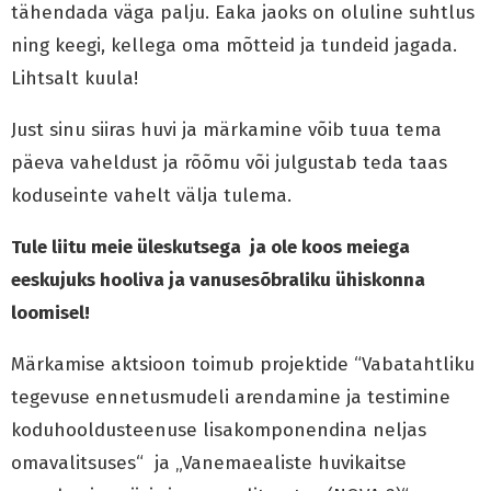
tähendada väga palju. Eaka jaoks on oluline suhtlus
ning keegi, kellega oma mõtteid ja tundeid jagada.
Lihtsalt kuula!
Just sinu siiras huvi ja märkamine võib tuua tema
päeva vaheldust ja rõõmu või julgustab teda taas
koduseinte vahelt välja tulema.
Tule liitu meie üleskutsega ja ole koos meiega
eeskujuks hooliva ja vanusesõbraliku ühiskonna
loomisel!
Märkamise aktsioon toimub projektide “Vabatahtliku
tegevuse ennetusmudeli arendamine ja testimine
koduhooldusteenuse lisakomponendina neljas
omavalitsuses“ ja „Vanemaealiste huvikaitse