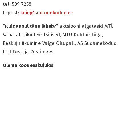
tel: 509 7258
E-post:
keiu@sudamekodud.ee
“Kuidas sul täna läheb?”
aktsiooni algatasid MTÜ
Vabatahtlikud Seltsilised, MTÜ Kuldne Liiga,
Eeskujuliikumine Valge Õhupall, AS Südamekodud,
Lidl Eesti ja Postimees.
Oleme koos eeskujuks!