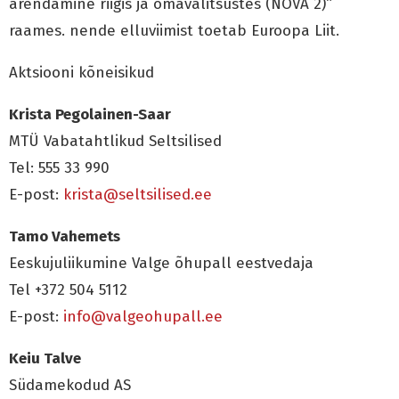
arendamine riigis ja omavalitsustes (NOVA 2)“
raames. nende elluviimist toetab Euroopa Liit.
Aktsiooni kõneisikud
Krista Pegolainen-Saar
MTÜ Vabatahtlikud Seltsilised
Tel: 555 33 990
E-post:
krista@seltsilised.ee
Tamo Vahemets
Eeskujuliikumine Valge õhupall eestvedaja
Tel +372 504 5112
E-post:
info@valgeohupall.ee
Keiu Talve
Südamekodud AS