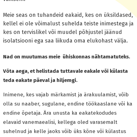
Meie seas on tuhandeid eakaid, kes on üksildased,
kellel ei ole võimalust suhelda teiste inimestega ja
kes on tervislikel või muudel põhjustel jäänud
isolatsiooni ega saa liikuda oma elukohast välja.
Nad on muutumas meie ühiskonnas nähtamatuteks.
Võta aega, et helistada tuttavale eakale või külasta
teda eakate päeval ja hiljemgi.
Inimene, kes vajab märkamist ja ärakuulamist, võib
olla su naaber, sugulane, endine töökaaslane või ka
endine õpetaja. Ära unusta ka eakatekodudes
elavaid vanemaealisi, kellega oled varasemalt
suhelnud ja kelle jaoks võib üks kõne või külastus