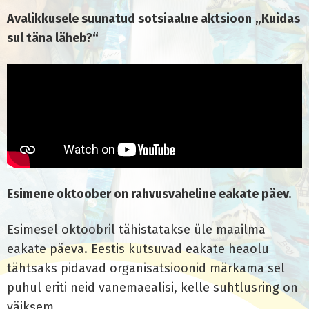
Avalikkusele suunatud sotsiaalne aktsioon
„Kuidas
sul täna läheb?“
Esimene oktoober on rahvusvaheline eakate päev.
Esimesel oktoobril tähistatakse üle maailma
eakate päeva. Eestis kutsuvad eakate heaolu
tähtsaks pidavad organisatsioonid märkama sel
puhul eriti neid vanemaealisi, kelle suhtlusring on
väiksem.