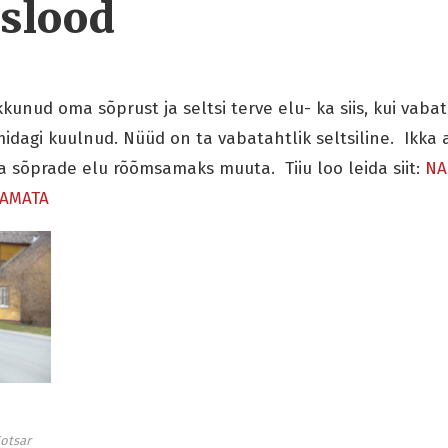
slood
kkunud oma sõprust ja seltsi terve elu- ka siis, kui vabata
dagi kuulnud. Nüüd on ta vabatahtlik seltsiline. Ikka 
 ja sõprade elu rõõmsamaks muuta. Tiiu loo leida siit:
NA
TAMATA
Kotsar