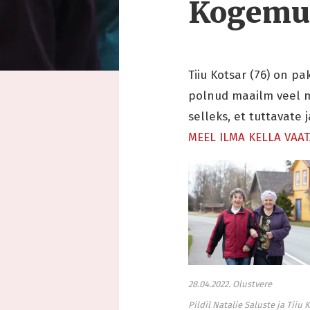
Kogemu
Tiiu Kotsar (76) on pa
polnud maailm veel mi
selleks, et tuttavate
MEEL ILMA KELLA VAA
28.04.2022. Olustvere
Pildil Natalie Saluste ja Tiiu 