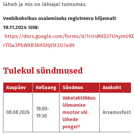
läheb ja mis on lähiajal toimumas.
Veebikohvikus osalemiseks registreeru hiljemalt
18.11.2024 SIIN:
https://docs.google.com/forms/d/1rUsMXS37UhymUK
rTiSa3PbWXB36HSHjt5t2U/edit
Tulekul sündmused
Kuupäev
Kellaaeg
Sündmus
Asukoht
Vabatahtlikkus:
lõimumise
18:00-
08.08.2026
mootor või
Arvamusfestiv
19:30
lõhede
peegel?