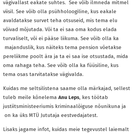
vägivallast eakate suhtes. See võib ilmneda mitmel
viisil. See võib olla psühholoogiline, kus eakale
avaldatakse survet teha otsuseid, mis tema elu
võivad mõjutada. Või ta ei saa oma kodus elada
turvaliselt, või ei pääse liikuma. See võib olla ka
majanduslik, kus näiteks tema pension võetakse
pereliikme poolt ära ja ta ei saa ise otsustada, mida
oma rahaga teha. See võib olla ka füüsiline, kus
tema osas tarvitatakse vägivalda.
Kuidas me seltsilistena saame olla märkajad, sellest
tuleb meile kõnelema
Anu Leps
, kes töötab
justiitsministeeriumis kriminaalõiguse nõunikuna ja
on ka üks MTÜ Jututaja eestvedajatest.
Lisaks jagame infot, kuidas meie tegevustel laiemalt