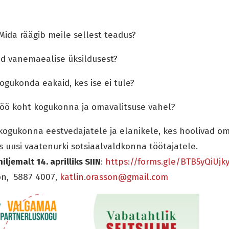
 Mida räägib meile sellest teadus?
id vanemaealise üksildusest?
ogukonda eakaid, kes ise ei tule?
töö koht kogukonna ja omavalitsuse vahel?
kogukonna eestvedajatele ja elanikele, kes hoolivad om
 uusi vaatenurki sotsiaalvaldkonna töötajatele.
ljemalt 14. aprilliks SIIN
:
https://forms.gle/BTB5yQiUjk
son, 5887 4007,
katlin.orasson@gmail.com