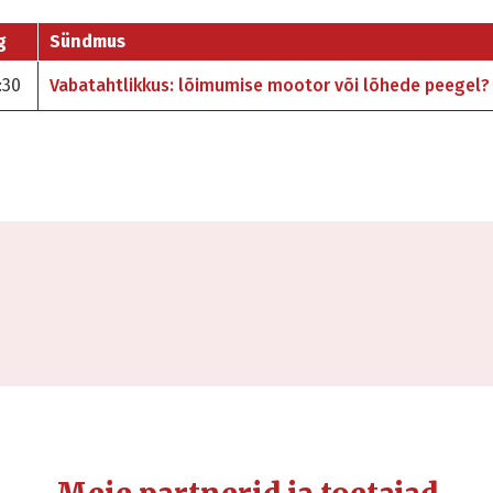
g
Sündmus
:30
Vabatahtlikkus: lõimumise mootor või lõhede peegel?