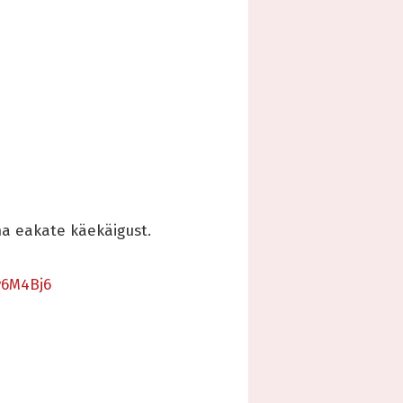
a eakate käekäigust.
y6M4Bj6