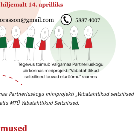
aa Partnerluskogu miniprojekti „Vabatahtlikud seltsilise
ellu MTÜ Vabatahtlikud Seltsilised.
dmused