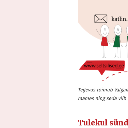
Tegevus toimub Valgam
raames ning seda viib 
Tulekul sün