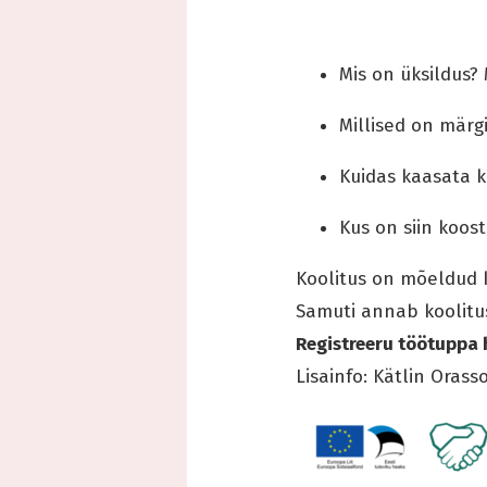
Mis on üksildus?
Millised on märg
Kuidas kaasata k
Kus on siin koos
Koolitus on mõeldud 
Samuti annab koolitus
Registreeru töötuppa hi
Lisainfo: Kätlin Oras