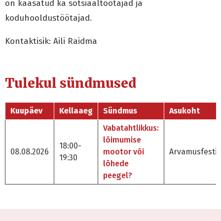
on kaasatud ka sotsiaaltöötajad ja
koduhooldustöötajad.
Kontaktisik: Aili Raidma
Tulekul sündmused
Kuupäev
Kellaaeg
Sündmus
Asukoht
Vabatahtlikkus:
lõimumise
18:00-
08.08.2026
mootor või
Arvamusfestiv
19:30
lõhede
peegel?