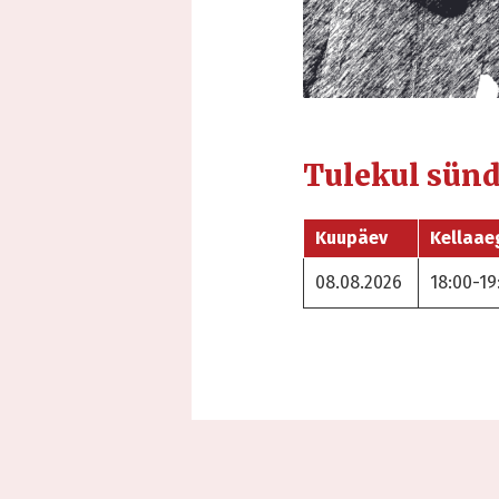
Tulekul sün
Kuupäev
Kellaae
08.08.2026
18:00-19