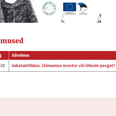
dmused
g
Sündmus
:30
Vabatahtlikkus: lõimumise mootor või lõhede peegel?