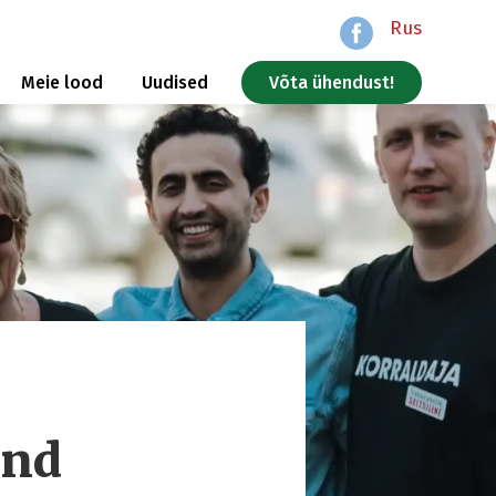
Rus
Meie lood
Uudised
Võta ühendust!
und