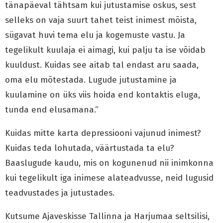
tänapäeval tähtsam kui jutustamise oskus, sest
selleks on vaja suurt tahet teist inimest mõista,
sügavat huvi tema elu ja kogemuste vastu. Ja
tegelikult kuulaja ei aimagi, kui palju ta ise võidab
kuuldust. Kuidas see aitab tal endast aru saada,
oma elu mõtestada. Lugude jutustamine ja
kuulamine on üks viis hoida end kontaktis eluga,
tunda end elusamana.“
Kuidas mitte karta depressiooni vajunud inimest?
Kuidas teda lohutada, väärtustada ta elu?
Baaslugude kaudu, mis on kogunenud nii inimkonna
kui tegelikult iga inimese alateadvusse, neid lugusid
teadvustades ja jutustades.
Kutsume Ajaveskisse Tallinna ja Harjumaa seltsilisi,