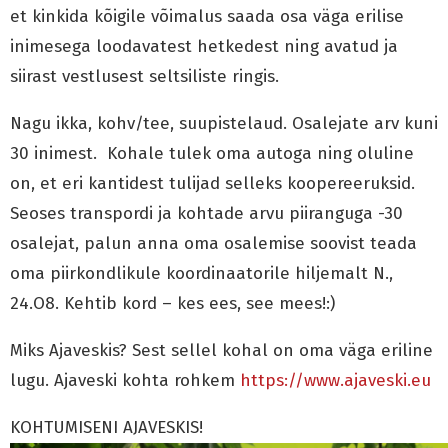
et kinkida kõigile võimalus saada osa väga erilise
inimesega loodavatest hetkedest ning avatud ja
siirast vestlusest seltsiliste ringis.
Nagu ikka, kohv/tee, suupistelaud. Osalejate arv kuni
30 inimest. Kohale tulek oma autoga ning oluline
on, et eri kantidest tulijad selleks koopereeruksid.
Seoses transpordi ja kohtade arvu piiranguga -30
osalejat, palun anna oma osalemise soovist teada
oma piirkondlikule koordinaatorile hiljemalt N.,
24.O8. Kehtib kord – kes ees, see mees!:)
Miks Ajaveskis? Sest sellel kohal on oma väga eriline
lugu. Ajaveski kohta rohkem
https://www.ajaveski.eu
KOHTUMISENI AJAVESKIS!