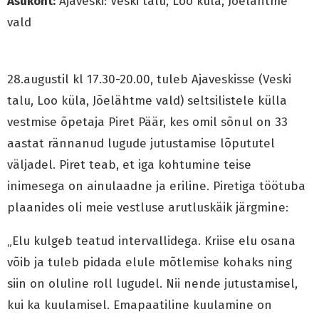
Asukoht:
Ajaveski: Veski talu, Loo küla, Jõelähtme
vald
28.augustil kl 17.30-20.00, tuleb Ajaveskisse (Veski
talu, Loo küla, Jõelähtme vald) seltsilistele külla
vestmise õpetaja Piret Päär, kes omil sõnul on 33
aastat rännanud lugude jutustamise lõpututel
väljadel. Piret teab, et iga kohtumine teise
inimesega on ainulaadne ja eriline. Piretiga töötuba
plaanides oli meie vestluse arutluskäik järgmine:
„Elu kulgeb teatud intervallidega. Kriise elu osana
võib ja tuleb pidada elule mõtlemise kohaks ning
siin on oluline roll lugudel. Nii nende jutustamisel,
kui ka kuulamisel. Emapaatiline kuulamine on