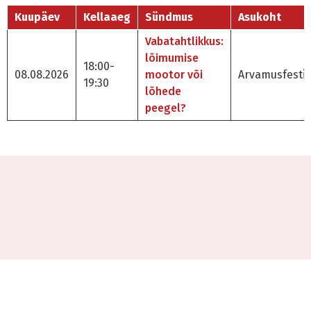
Kuupäev
Kellaaeg
Sündmus
Asukoht
Vabatahtlikkus:
lõimumise
18:00-
08.08.2026
mootor või
Arvamusfestiv
19:30
lõhede
peegel?