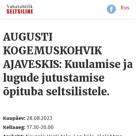
Rus
AUGUSTI
KOGEMUSKOHVIK
AJAVESKIS: Kuulamise ja
lugude jutustamise
õpituba seltsilistele.
Kuupäev:
28.08.2023
Kellaaeg:
17.30-20.00