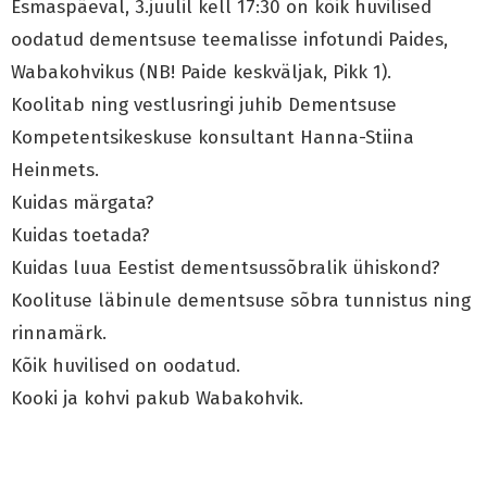
Esmaspäeval, 3.juulil kell 17:30 on kõik huvilised
oodatud dementsuse teemalisse infotundi Paides,
Wabakohvikus (NB! Paide keskväljak, Pikk 1).
Koolitab ning vestlusringi juhib Dementsuse
Kompetentsikeskuse konsultant Hanna-Stiina
Heinmets.
Kuidas märgata?
Kuidas toetada?
Kuidas luua Eestist dementsussõbralik ühiskond?
Koolituse läbinule dementsuse sõbra tunnistus ning
rinnamärk.
Kõik huvilised on oodatud.
Kooki ja kohvi pakub Wabakohvik.