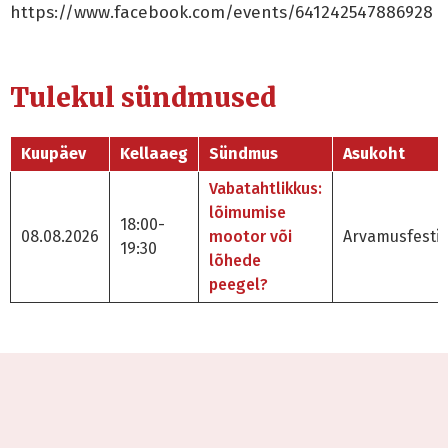
https://www.facebook.com/events/641242547886928
Tulekul sündmused
Kuupäev
Kellaaeg
Sündmus
Asukoht
Vabatahtlikkus:
lõimumise
18:00-
08.08.2026
mootor või
Arvamusfestiv
19:30
lõhede
peegel?