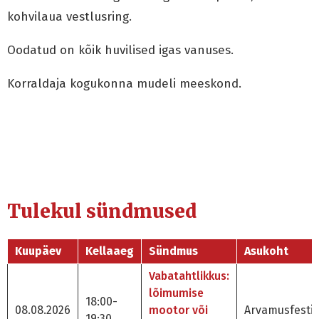
kohvilaua vestlusring.
Oodatud on kõik huvilised igas vanuses.
Korraldaja kogukonna mudeli meeskond.
Tulekul sündmused
Kuupäev
Kellaaeg
Sündmus
Asukoht
Vabatahtlikkus:
lõimumise
18:00-
08.08.2026
mootor või
Arvamusfestiv
19:30