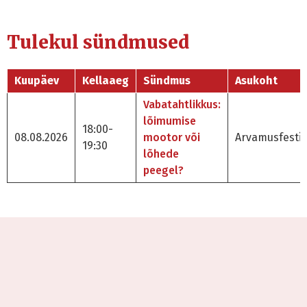
Tulekul sündmused
Kuupäev
Kellaaeg
Sündmus
Asukoht
Vabatahtlikkus:
lõimumise
18:00-
08.08.2026
mootor või
Arvamusfestiv
19:30
lõhede
peegel?