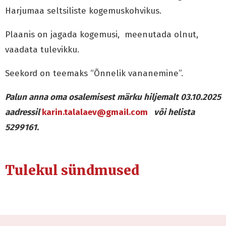
Harjumaa seltsiliste kogemuskohvikus.
Plaanis on jagada kogemusi, meenutada olnut,
vaadata tulevikku.
Seekord on teemaks “Õnnelik vananemine”.
Palun anna oma osalemisest märku hiljemalt 03.10.2025
aadressil
karin.talalaev@
gmail.com
või helista
5299161.
Tulekul sündmused