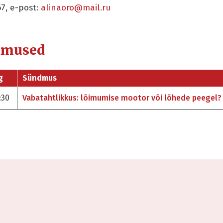
67, e-post:
alinaoro@mail.ru
dmused
g
Sündmus
:30
Vabatahtlikkus: lõimumise mootor või lõhede peegel?