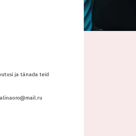
utusi ja tänada teid
: alinaoro@mail.ru