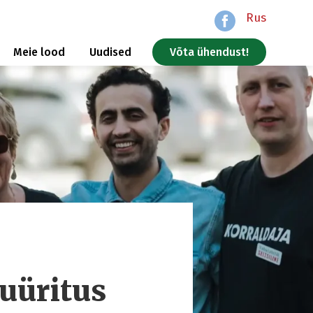
Rus
Meie lood
Uudised
Võta ühendust!
uüritus