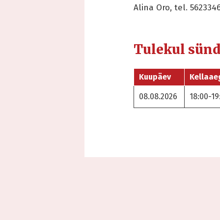
Alina Oro, tel. 562334
Tulekul sün
Kuupäev
Kellaae
08.08.2026
18:00-19