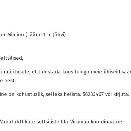
er Mimino (Lääne 1 b, Jõhvi)
eltsilised,
nuüritusele, et tähistada koos teiega meie ühiseid saav
e eest.
ine on kohustuslik, selleks helista: 56233467 või kirjuta
 Vabatahtlikute seltsiliste Ida-Virumaa koordinaator: