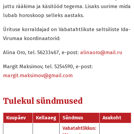
juttu rääkima ja käsitööd tegema. Lisaks uurime mida
lubab horoskoop selleks aastaks.
Ürituse korraldajad on Vabatahtlikute seltsiliste Ida-
Virumaa koordinaatorid:
Alina Oro, tel. 56233467, e-post:
alinaoro@mail.ru
Margit Maksimov, tel. 5254590, e-post:
margit.maksimov@gmail.com
Tulekul sündmused
Kuupäev
Kellaaeg
Sündmus
Asukoht
Vabatahtlikkus: