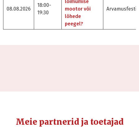
lõimumise
18:00-
08.08.2026
mootor või
Arvamusfestiv
19:30
lõhede
peegel?
Meie partnerid ja toetajad