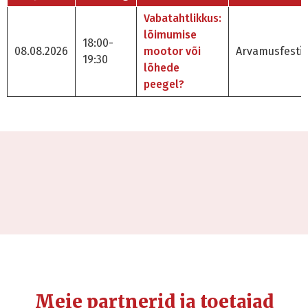
Vabatahtlikkus:
lõimumise
18:00-
08.08.2026
mootor või
Arvamusfestiv
19:30
lõhede
peegel?
Meie partnerid ja toetajad