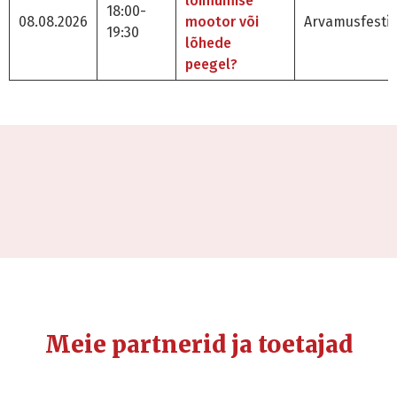
lõimumise
18:00-
08.08.2026
mootor või
Arvamusfestiv
19:30
lõhede
peegel?
Meie partnerid ja toetajad