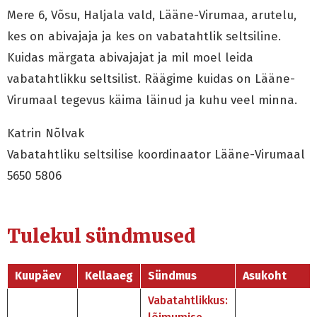
Mere 6, Võsu, Haljala vald, Lääne-Virumaa, arutelu,
kes on abivajaja ja kes on vabatahtlik seltsiline.
Kuidas märgata abivajajat ja mil moel leida
vabatahtlikku seltsilist. Räägime kuidas on Lääne-
Virumaal tegevus käima läinud ja kuhu veel minna.
Katrin Nõlvak
Vabatahtliku seltsilise koordinaator Lääne-Virumaal
5650 5806
Tulekul sündmused
Kuupäev
Kellaaeg
Sündmus
Asukoht
Vabatahtlikkus: