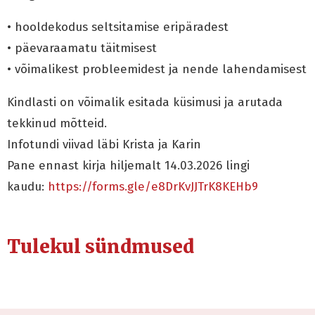
• hooldekodus seltsitamise eripäradest
• päevaraamatu täitmisest
• võimalikest probleemidest ja nende lahendamisest
Kindlasti on võimalik esitada küsimusi ja arutada
tekkinud mõtteid.
Infotundi viivad läbi Krista ja Karin
Pane ennast kirja hiljemalt 14.03.2026 lingi
kaudu:
https://forms.gle/
e8DrKvJJTrK8KEHb9
Tulekul sündmused