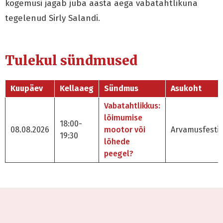
kogemusi jagab juba aasta aega vabatahtlikuna
tegelenud Sirly Salandi.
Tulekul sündmused
Kuupäev
Kellaaeg
Sündmus
Asukoht
Vabatahtlikkus:
lõimumise
18:00-
08.08.2026
mootor või
Arvamusfestiv
19:30
lõhede
peegel?