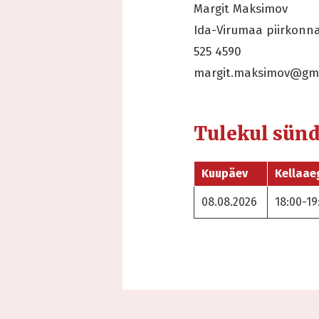
Margit Maksimov
Ida-Virumaa piirkonn
525 4590
margit.maksimov@gm
Tulekul sün
Kuupäev
Kellaae
08.08.2026
18:00-19