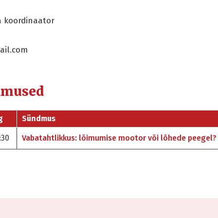
a koordinaator
ail.com
dmused
g
Sündmus
:30
Vabatahtlikkus: lõimumise mootor või lõhede peegel?