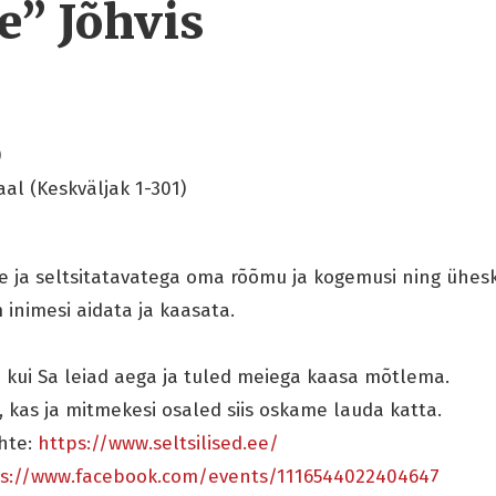
ne” Jõhvis
0
aal (Keskväljak 1-301)
te ja seltsitatavatega oma rõõmu ja kogemusi ning ühe
inimesi aidata ja kaasata.
 kui Sa leiad aega ja tuled meiega kaasa mõtlema.
 kas ja mitmekesi osaled siis oskame lauda katta.
hte:
https://www.
seltsilised.ee/
s://www.facebook.com/
events/1116544022404647