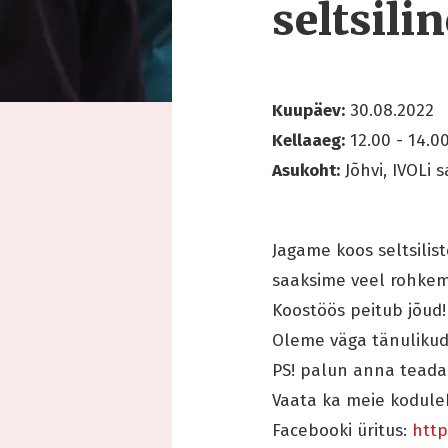
seltsili
Kuupäev:
30.08.2022
Kellaaeg:
12.00 - 14.0
Asukoht:
Jõhvi, IVOLi s
Jagame koos seltsilis
saaksime veel rohkem 
Koostöös peitub jõud!
Oleme väga tänulikud
PS! palun anna teada,
Vaata ka meie kodule
Facebooki üritus:
http