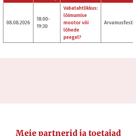
Vabatahtlikkus:
lõimumise
18:00-
08.08.2026
mootor või
Arvamusfestiv
19:30
lõhede
peegel?
Meie partnerid ja toetajad