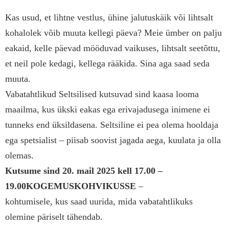
Kas usud, et lihtne vestlus, ühine jalutuskäik või lihtsalt
kohalolek võib muuta kellegi päeva? Meie ümber on palju
eakaid, kelle päevad mööduvad vaikuses, lihtsalt seetõttu,
et neil pole kedagi, kellega rääkida. Sina aga saad seda
muuta.
Vabatahtlikud Seltsilised kutsuvad sind kaasa looma
maailma, kus ükski eakas ega erivajadusega inimene ei
tunneks end üksildasena. Seltsiline ei pea olema hooldaja
ega spetsialist – piisab soovist jagada aega, kuulata ja olla
olemas.
Kutsume sind 20. mail 2025 kell 17.00 –
19.00
KOGEMUSKOHVIKUSSE
–
kohtumisele, kus saad uurida, mida vabatahtlikuks
olemine päriselt tähendab.