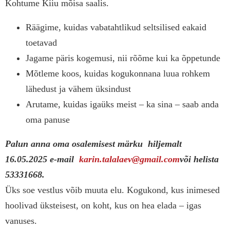
Kohtume Kiiu mõisa saalis.
Räägime, kuidas vabatahtlikud seltsilised eakaid
toetavad
Jagame päris kogemusi, nii rõõme kui ka õppetunde
Mõtleme koos, kuidas kogukonnana luua rohkem
lähedust ja vähem üksindust
Arutame, kuidas igaüks meist – ka sina – saab anda
oma panuse
Palun anna oma osalemisest märku hiljemalt
16.05.2025 e-mail
karin.talalaev@gmail.
com
või helista
53331668.
Üks soe vestlus võib muuta elu. Kogukond, kus inimesed
hoolivad üksteisest, on koht, kus on hea elada – igas
vanuses.