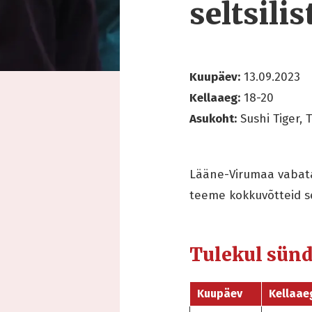
seltsili
Kuupäev:
13.09.2023
Kellaaeg:
18-20
Asukoht:
Sushi Tiger, 
Lääne-Virumaa vabataht
teeme kokkuvõtteid se
Tulekul sün
Kuupäev
Kellaae