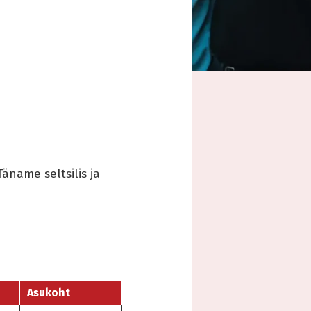
Täname seltsilis ja
Asukoht