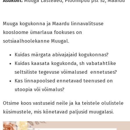
Asukoht:
Muuga Lasteaed, Ploomipuu pst 52, Maardu
Muuga kogukonna ja Maardu linnavalitsuse
koosloome ümarlaua fookuses on
sotsiaalhoolekanne Muugal.
Kuidas märgata abivajajaid kogukonnas?
Kuidas kaasata kogukonda, sh vabatahtlike
seltsiliste tegevuse võimalused ennetuses?
Kas linnapoolsed ennetavad teenused on
utoopia või võimalus?
Otsime koos vastuseid neile ja ka teistele olulistele
küsimustele, mis kõnetavad paljusid muugalasi.