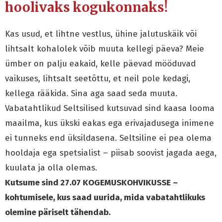
hoolivaks kogukonnaks!
Kas usud, et lihtne vestlus, ühine jalutuskäik või
lihtsalt kohalolek võib muuta kellegi päeva? Meie
ümber on palju eakaid, kelle päevad mööduvad
vaikuses, lihtsalt seetõttu, et neil pole kedagi,
kellega rääkida. Sina aga saad seda muuta.
Vabatahtlikud Seltsilised kutsuvad sind kaasa looma
maailma, kus ükski eakas ega erivajadusega inimene
ei tunneks end üksildasena. Seltsiline ei pea olema
hooldaja ega spetsialist – piisab soovist jagada aega,
kuulata ja olla olemas.
Kutsume sind 27.07 KOGEMUSKOHVIKUSSE –
kohtumisele, kus saad uurida, mida vabatahtlikuks
olemine päriselt tähendab.