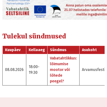
Tulekul sündmused
Kuupäev
Kellaaeg
Sündmus
Asukoht
Vabatahtlikkus:
lõimumise
18:00-
08.08.2026
mootor või
Arvamusfestiv
19:30
lõhede
peegel?