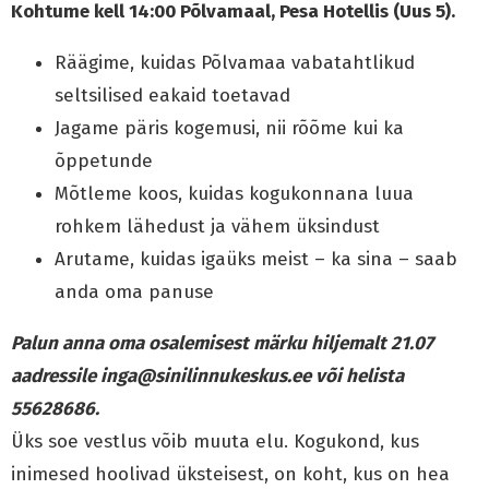
Kohtume kell 14:00 Põlvamaal, Pesa Hotellis (Uus 5).
Räägime, kuidas Põlvamaa vabatahtlikud
seltsilised eakaid toetavad
Jagame päris kogemusi, nii rõõme kui ka
õppetunde
Mõtleme koos, kuidas kogukonnana luua
rohkem lähedust ja vähem üksindust
Arutame, kuidas igaüks meist – ka sina – saab
anda oma panuse
Palun anna oma osalemisest märku hiljemalt 21.07
aadressile
inga@sinilinnukeskus.ee või helista
55628686.
Üks soe vestlus võib muuta elu. Kogukond, kus
inimesed hoolivad üksteisest, on koht, kus on hea