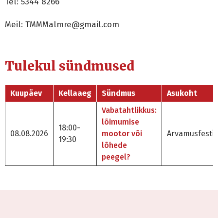
Tel: 5344 8266
Meil: TMMMalmre@gmail.com
Tulekul sündmused
Kuupäev
Kellaaeg
Sündmus
Asukoht
Vabatahtlikkus:
lõimumise
18:00-
08.08.2026
mootor või
Arvamusfestiv
19:30
lõhede
peegel?