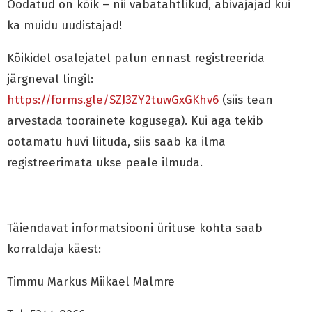
Oodatud on kõik – nii vabatahtlikud, abivajajad kui
ka muidu uudistajad!
Kõikidel osalejatel palun ennast registreerida
järgneval lingil:
https://forms.gle/SZJ3ZY2tuwGxGKhv6
(siis tean
arvestada toorainete kogusega). Kui aga tekib
ootamatu huvi liituda, siis saab ka ilma
registreerimata ukse peale ilmuda.
Täiendavat informatsiooni ürituse kohta saab
korraldaja käest:
Timmu Markus Miikael Malmre