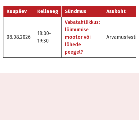
Kuupäev
Kellaaeg
Sündmus
Asukoht
Vabatahtlikkus:
lõimumise
18:00-
08.08.2026
mootor või
Arvamusfestiv
19:30
lõhede
peegel?