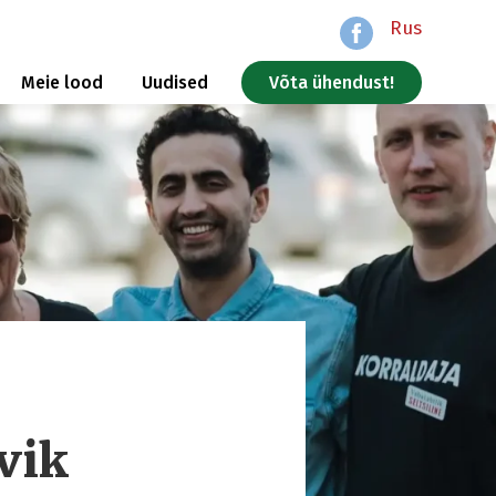
Rus
Meie lood
Uudised
Võta ühendust!
vik