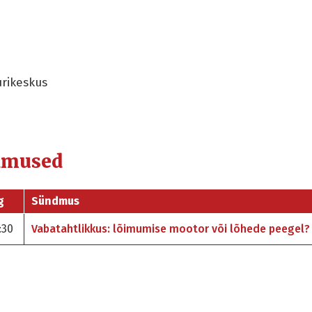
rikeskus
dmused
g
Sündmus
:30
Vabatahtlikkus: lõimumise mootor või lõhede peegel?