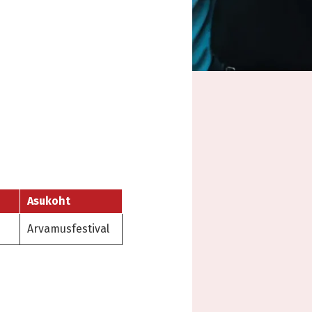
Asukoht
Arvamusfestival