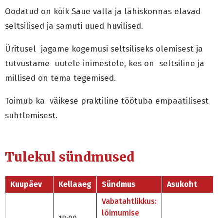
Oodatud on kõik Saue valla ja lähiskonnas elavad
seltsilised ja samuti uued huvilised.
Üritusel jagame kogemusi seltsiliseks olemisest ja
tutvustame uutele inimestele, kes on seltsiline ja
millised on tema tegemised.
Toimub ka väikese praktiline töötuba empaatilisest
suhtlemisest.
Tulekul sündmused
Kuupäev
Kellaaeg
Sündmus
Asukoht
Vabatahtlikkus:
lõimumise