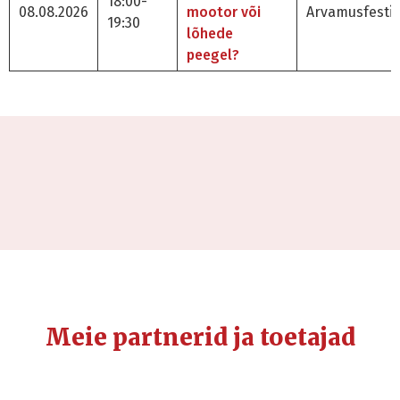
18:00-
08.08.2026
mootor või
Arvamusfestiv
19:30
lõhede
peegel?
Meie partnerid ja toetajad