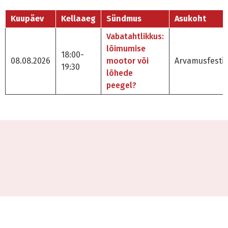
Kuupäev
Kellaaeg
Sündmus
Asukoht
Vabatahtlikkus:
lõimumise
18:00-
08.08.2026
mootor või
Arvamusfestiv
19:30
lõhede
peegel?