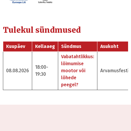
Tulekul sündmused
Kuupäev
Kellaaeg
Sündmus
Asukoht
Vabatahtlikkus:
lõimumise
18:00-
08.08.2026
mootor või
Arvamusfestiv
19:30
lõhede
peegel?