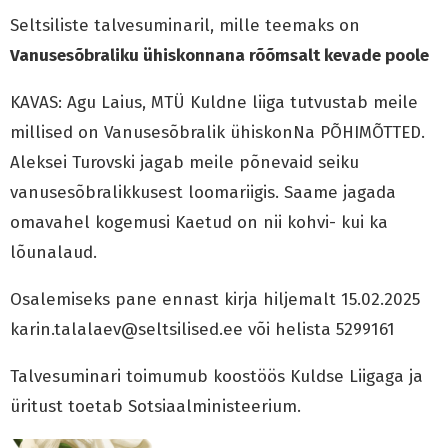
Seltsiliste talvesuminaril, mille teemaks on
Vanusesõbraliku ühiskonnana rõõmsalt kevade poole
KAVAS: Agu Laius, MTÜ Kuldne liiga tutvustab meile
millised on Vanusesõbralik ühiskonNa PÕHIMÕTTED.
Aleksei Turovski jagab meile põnevaid seiku
vanusesõbralikkusest loomariigis. Saame jagada
omavahel kogemusi Kaetud on nii kohvi- kui ka
lõunalaud.
Osalemiseks pane ennast kirja hiljemalt 15.02.2025
karin.talalaev@seltsilised.ee või helista 5299161
Talvesuminari toimumub koostöös Kuldse Liigaga ja
üritust toetab Sotsiaalministeerium.