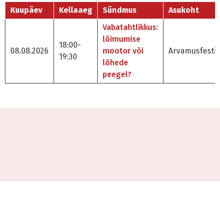
Kuupäev
Kellaaeg
Sündmus
Asukoht
Vabatahtlikkus:
lõimumise
18:00-
08.08.2026
mootor või
Arvamusfestiv
19:30
lõhede
peegel?