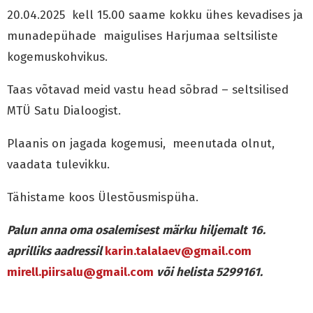
20.04.2025 kell 15.00 saame kokku ühes kevadises ja
munadepühade maigulises Harjumaa seltsiliste
kogemuskohvikus.
Taas võtavad meid vastu head sõbrad – seltsilised
MTÜ Satu Dialoogist.
Plaanis on jagada kogemusi, meenutada olnut,
vaadata tulevikku.
Tähistame koos Ülestõusmispüha.
Palun anna oma osalemisest märku hiljemalt 16.
aprilliks aadressil
karin.talalaev@
gmail.com
mirell.piirsalu@gmail.com
või helista 5299161.