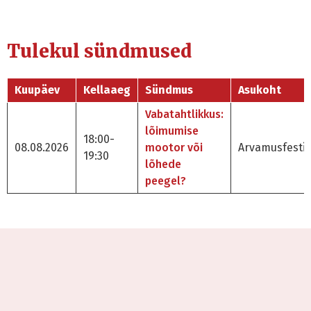
Tulekul sündmused
Kuupäev
Kellaaeg
Sündmus
Asukoht
Vabatahtlikkus:
lõimumise
18:00-
08.08.2026
mootor või
Arvamusfestiv
19:30
lõhede
peegel?