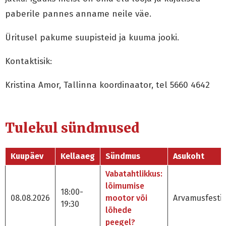
paberile pannes anname neile väe.
Üritusel pakume suupisteid ja kuuma jooki.
Kontaktisik:
Kristina Amor, Tallinna koordinaator, tel 5660 4642
Tulekul sündmused
Kuupäev
Kellaaeg
Sündmus
Asukoht
Vabatahtlikkus:
lõimumise
18:00-
08.08.2026
mootor või
Arvamusfestiv
19:30
lõhede
peegel?