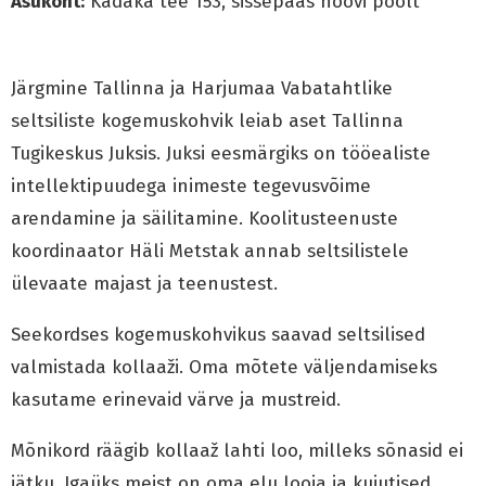
Asukoht:
Kadaka tee 153, sissepääs hoovi poolt
Järgmine Tallinna ja Harjumaa Vabatahtlike
seltsiliste kogemuskohvik leiab aset Tallinna
Tugikeskus Juksis. Juksi eesmärgiks on tööealiste
intellektipuudega inimeste tegevusvõime
arendamine ja säilitamine. Koolitusteenuste
koordinaator Häli Metstak annab seltsilistele
ülevaate majast ja teenustest.
Seekordses kogemuskohvikus saavad seltsilised
valmistada kollaaži. Oma mõtete väljendamiseks
kasutame erinevaid värve ja mustreid.
Mõnikord räägib kollaaž lahti loo, milleks sõnasid ei
jätku. Igaüks meist on oma elu looja ja kujutised