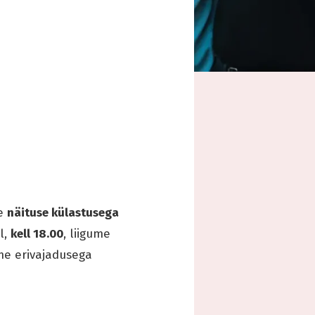
se
näituse külastusega
l,
kell 18.00
, liigume
me erivajadusega