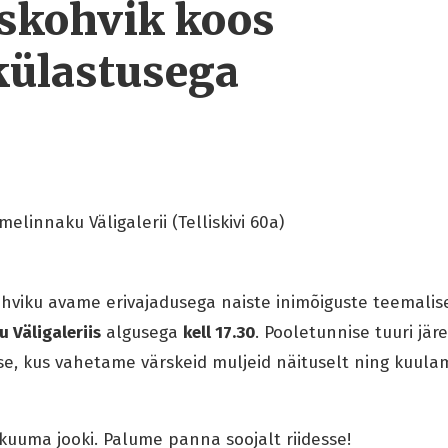
kohvik koos
külastusega
melinnaku Väligalerii (Telliskivi 60a)
viku avame erivajadusega naiste inimõiguste teemali
u Väligaleriis
algusega
kell 17.30
. Pooletunnise tuuri järe
, kus vahetame värskeid muljeid näituselt ning kuula
kuuma jooki. Palume panna soojalt riidesse!