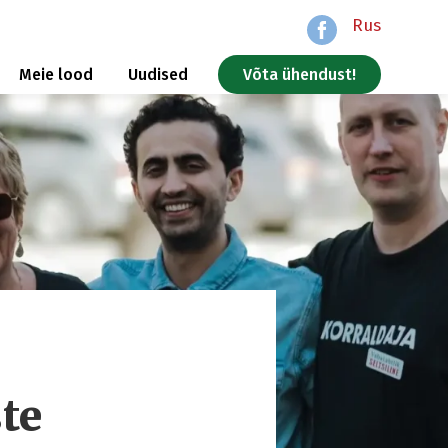
Rus
Meie lood
Uudised
Võta ühendust!
ste