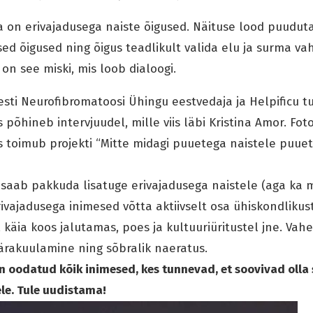
on erivajadusega naiste õigused. Näituse lood puudut
ed õigused ning õigus teadlikult valida elu ja surma v
on see miski, mis loob dialoogi.
esti Neurofibromatoosi Ühingu eestvedaja ja Helpificu 
 põhineb intervjuudel, mille viis läbi Kristina Amor. Fot
s toimub projekti “Mitte midagi puuetega naistele puuet
e saab pakkuda lisatuge erivajadusega naistele (aga ka 
rivajadusega inimesed võtta aktiivselt osa ühiskondlikust
 käia koos jalutamas, poes ja kultuuriüritustel jne. Vahe
ärakuulamine ning sõbralik naeratus.
oodatud kõik inimesed, kes tunnevad, et soovivad olla se
le. Tule uudistama!