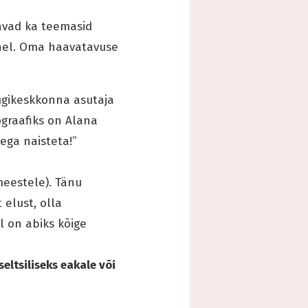
avad ka teemasid
ahel. Oma haavatavuse
tugikeskkonna asutaja
ograafiks on Alana
ega naisteta!”
meestele). Tänu
 elust, olla
l on abiks kõige
ltsiliseks eakale või