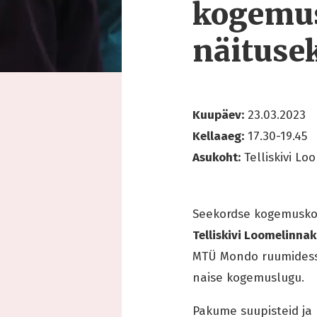
kogemus
näituse
Kuupäev:
23.03.2023
Kellaaeg:
17.30-19.45
Asukoht:
Telliskivi Loo
Seekordse kogemuskoh
Telliskivi Loomelinnak
MTÜ Mondo ruumidesse
naise kogemuslugu.
Pakume suupisteid ja 