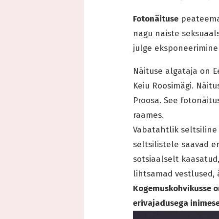
Fotonäituse
peateema 
nagu naiste seksuaals
julge eksponeerimine 
Näituse algataja on E
Keiu Roosimägi. Näitus
Proosa. See fotonäitu
raames.
Vabatahtlik seltsilin
seltsilistele saavad e
sotsiaalselt kaasatud,
lihtsamad vestlused, 
Kogemuskohvikusse on 
erivajadusega inimese