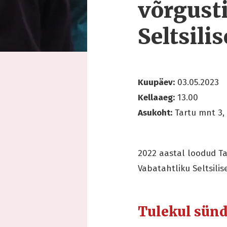
võrgust
Seltsili
Kuupäev:
03.05.2023
Kellaaeg:
13.00
Asukoht:
Tartu mnt 3, 
2022 aastal loodud T
Vabatahtliku Seltsilis
Tulekul sün