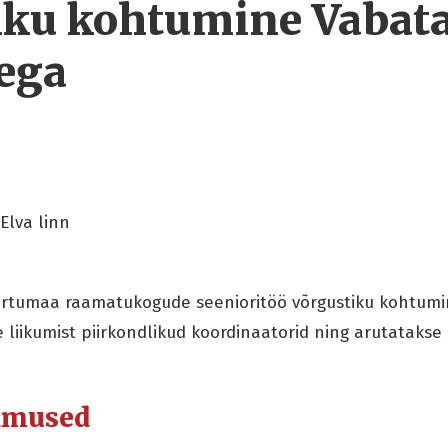
iku kohtumine Vabata
sega
Elva linn
artumaa raamatukogude seenioritöö võrgustiku kohtumi
e liikumist piirkondlikud koordinaatorid ning arutatakse
dmused