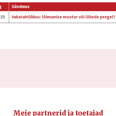
g
Sündmus
:30
Vabatahtlikkus: lõimumise mootor või lõhede peegel?
Meie partnerid ja toetajad