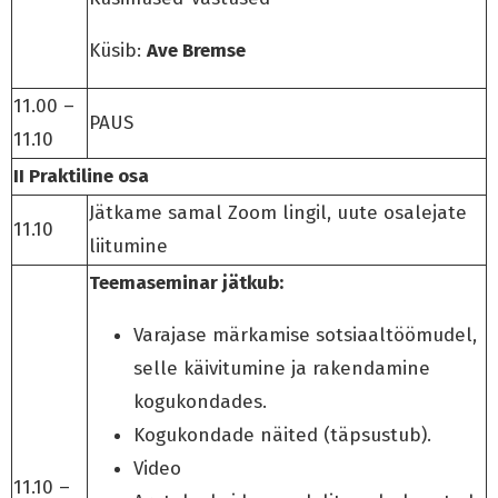
Küsib:
Ave Bremse
11.00 –
PAUS
11.10
II Praktiline osa
Jätkame samal Zoom lingil, uute osalejate
11.10
liitumine
Teemaseminar jätkub:
Varajase märkamise sotsiaaltöömudel,
selle käivitumine ja rakendamine
kogukondades.
Kogukondade näited (täpsustub).
Video
11.10 –