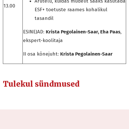
Arutelu, kuidas mudelit saaks kasutada
13.00
ESF+ toetuste raames kohalikul
tasandil
ESINEJAD:
Krista Pegolainen-Saar, Eha Paas
,
ekspert-koolitaja
II osa kõnejuht:
Krista Pegolainen-Saar
Tulekul sündmused