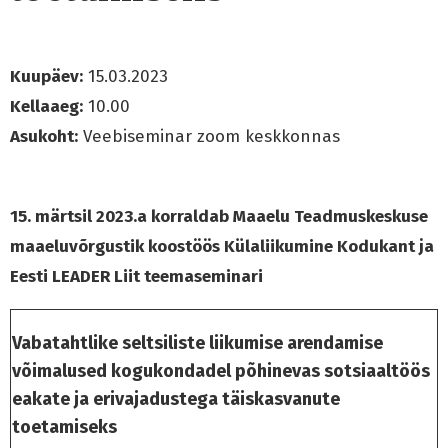
Kuupäev:
15.03.2023
Kellaaeg:
10.00
Asukoht:
Veebiseminar zoom keskkonnas
15. märtsil 2023.a korraldab Maaelu Teadmuskeskuse
maaeluvõrgustik koostöös Külaliikumine Kodukant ja
Eesti LEADER Liit
teemaseminari
Vabatahtlike seltsiliste liikumise arendamise
võimalused kogukondadel põhinevas sotsiaaltöös
eakate ja erivajadustega täiskasvanute
toetamiseks