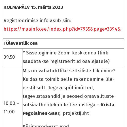
KOLMAPÄEV 15. märts 2023
Registreerimise info asub siin:
https://maainfo.ee/index.php?id=7935&page=3394&
I Ülevaatlik osa
* Sisselogimine Zoom keskkonda (link
09.50
saadetakse registreeritud osalejatele)
Mis on vabatahtlike seltsiliste liikumine?
Kuidas ta toimib selle rakendamine üle-
eestiliselt. Tegevuspõhimõtted,
tegevustasandid ja seosed omavalituste
10.00 –
sotsiaalhoolekande teenustega
– Krista
11.00
Pegolainen-Saar,
projektijuht
Küsimused-vastused