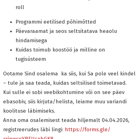
roll
Programmi eetilised põhimõtted
Päevaraamat ja seos seltsitatava heaolu
hindamisega
Kuidas toimub koostöö ja milline on
tugisüsteem
Ootame Sind osalema ka siis, kui Sa pole veel kindel
– tule ja saa teada, kuidas seltsilised toimetavad.
Kui sulle ei sobi veebikohtumine või on see päev
ebasobiv, siis kirjuta/helista, leiame muu variandi
koolituse läbimiseks.
Anna oma osalemisest teada hiljemalt 04.04.2026,
registreerudes läbi lingi:
https://forms.gle/
rxjnwcoYBFUcahGK8