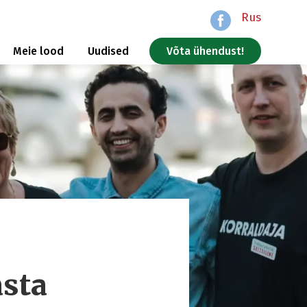
Rus
Meie lood
Uudised
Võta ühendust!
asta