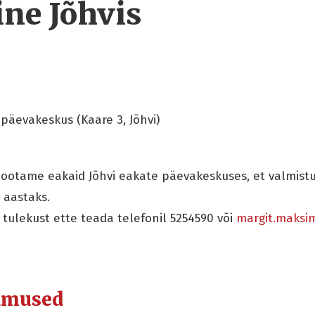
ne Jõhvis
päevakeskus (Kaare 3, Jõhvi)
0 ootame eakaid Jõhvi eakate päevakeskuses, et valmis
 aastaks.
tulekust ette teada telefonil 5254590 või
margit.maksi
dmused