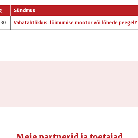
g
Sündmus
:30
Vabatahtlikkus: lõimumise mootor või lõhede peegel?
Meie partnerid ja toetajad