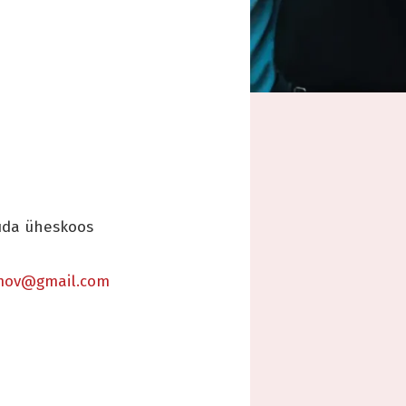
tuda üheskoos
mov@gmail.com