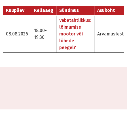
Kuupäev
Kellaaeg
Sündmus
Asukoht
Vabatahtlikkus:
lõimumise
18:00-
08.08.2026
mootor või
Arvamusfestiv
19:30
lõhede
peegel?