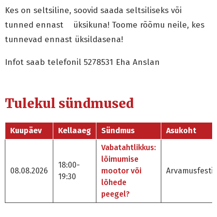
Kes on seltsiline, soovid saada seltsiliseks või
tunned ennast üksikuna! Toome rõõmu neile, kes
tunnevad ennast üksildasena!
Infot saab telefonil 5278531 Eha Anslan
Tulekul sündmused
Kuupäev
Kellaaeg
Sündmus
Asukoht
Vabatahtlikkus:
lõimumise
18:00-
08.08.2026
mootor või
Arvamusfestiv
19:30
lõhede
peegel?