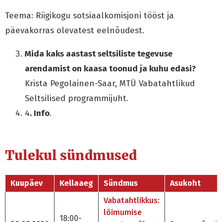
Teema: Riigikogu sotsiaalkomisjoni tööst ja
päevakorras olevatest eelnõudest.
Mida kaks aastast seltsiliste tegevuse
arendamist on kaasa toonud ja kuhu edasi?
Krista Pegolainen-Saar, MTÜ Vabatahtlikud
Seltsilised programmijuht.
4
. Info
.
Tulekul sündmused
Kuupäev
Kellaaeg
Sündmus
Asukoht
Vabatahtlikkus:
lõimumise
18:00-