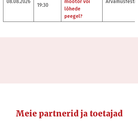
08.08.2026
mootor või
Arvamusfestiv
19:30
lõhede
peegel?
Meie partnerid ja toetajad