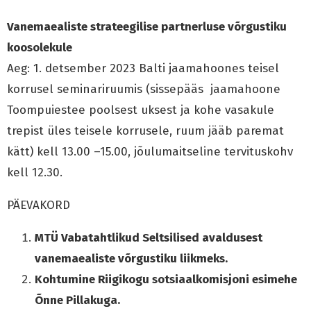
Vanemaealiste strateegilise partnerluse võrgustiku
koosolekule
Aeg: 1. detsember 2023 Balti jaamahoones teisel
korrusel seminariruumis (sissepääs jaamahoone
Toompuiestee poolsest uksest ja kohe vasakule
trepist üles teisele korrusele, ruum jääb paremat
kätt) kell 13.00 –15.00, jõulumaitseline tervituskohv
kell 12.30.
PÄEVAKORD
MTÜ Vabatahtlikud Seltsilised avaldusest
vanemaealiste võrgustiku liikmeks.
Kohtumine Riigikogu sotsiaalkomisjoni esimehe
Õnne Pillakuga.