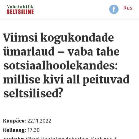
Rus
Viimsi kogukondade
ümarlaud – vaba tahe
sotsiaalhoolekandes:
millise kivi all peituvad
seltsilised?
Kuupäev:
22.11.2022
Kellaaeg:
17.30