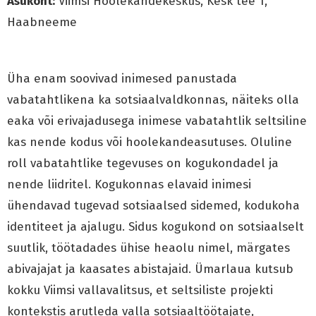
Asukoht:
Viimsi Hoolekandekeskus, Kesk tee 1,
Haabneeme
Üha enam soovivad inimesed panustada
vabatahtlikena ka sotsiaalvaldkonnas, näiteks olla
eaka või erivajadusega inimese vabatahtlik seltsiline
kas nende kodus või hoolekandeasutuses. Oluline
roll vabatahtlike tegevuses on kogukondadel ja
nende liidritel. Kogukonnas elavaid inimesi
ühendavad tugevad sotsiaalsed sidemed, kodukoha
identiteet ja ajalugu. Sidus kogukond on sotsiaalselt
suutlik, töötadades ühise heaolu nimel, märgates
abivajajat ja kaasates abistajaid. Ümarlaua kutsub
kokku Viimsi vallavalitsus, et seltsiliste projekti
kontekstis arutleda valla sotsiaaltöötajate,