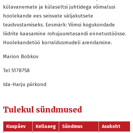
külavanemate ja külaseltsi juhtidega võimalusi
hoolekande ees seisvate väljakutsete
teadvustamiseks. Eesmärk: Viimsi kogukondade
liidrite kaasamine rohujuuretasandi ennetustöösse.
Hoolekandetöö korraldusmudeli arendamine.
Marion Bobkov
Tel 5178758
Ida-Harju piirkond
Tulekul sündmused
Kuupäev
Kellaaeg
Sündmus
Asukoht