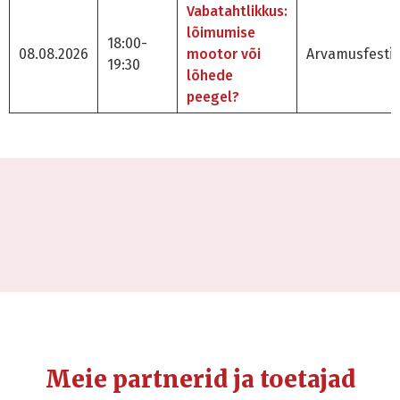
Vabatahtlikkus:
lõimumise
18:00-
08.08.2026
mootor või
Arvamusfestiv
19:30
lõhede
peegel?
Meie partnerid ja toetajad