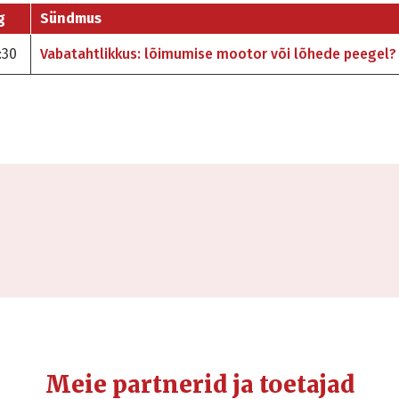
g
Sündmus
:30
Vabatahtlikkus: lõimumise mootor või lõhede peegel?
Meie partnerid ja toetajad