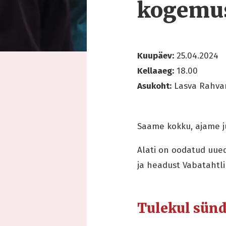
kogemu
Kuupäev:
25.04.2024
Kellaaeg:
18.00
Asukoht:
Lasva Rahvam
Saame kokku, ajame ju
Alati on oodatud uue
ja headust Vabatahtlik
Tulekul sün