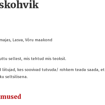
skohvik
ajas, Lasva, Võru maakond
ttu sellest, mis tehtud mis teoksil.
d liitujad, kes soovivad tutvuda/ rohkem teada saada, 
u seltsilisena.
dmused