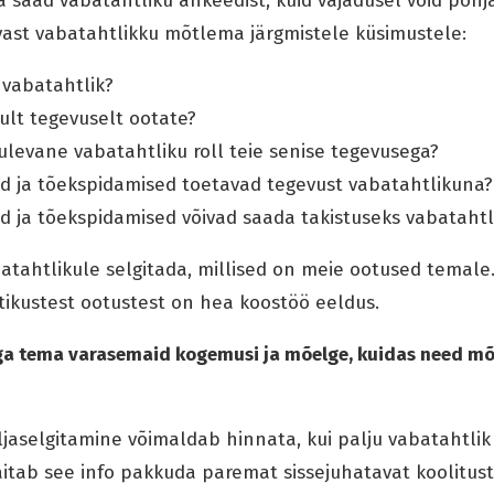
a saad vabatahtliku ankeedist, kuid vajadusel võid põh
vast vabatahtlikku mõtlema järgmistele küsimustele:
 vabatahtlik?
ult tegevuselt ootate?
ulevane vabatahtliku roll teie senise tegevusega?
ed ja tõekspidamised toetavad tegevust vabatahtlikuna?
ed ja tõekspidamised võivad saada takistuseks vabatahtl
batahtlikule selgitada, millised on meie ootused temal
tikustest ootustest on hea koostöö eeldus.
ga tema varasemaid kogemusi ja mõelge, kuidas need mõ
aselgitamine võimaldab hinnata, kui palju vabatahtlik 
itab see info pakkuda paremat sissejuhatavat koolitust