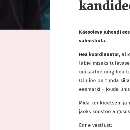
kandide
Käesoleva juhendi ees
valmistuda.
Hea koordinaator,
all
läbiviimiseks tulevas
unikaalne ning hea tu
Oluline on tunda siir
eesmärki – jõuda ühis
Mida konkreetsem ja 
jaoks koostöö alguses
Enne vestlust: