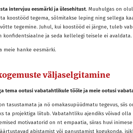
sta intervjuu eesmärki ja ülesehitust
. Muuhulgas on olul
ata koostööd tegema, sõlmitakse leping ning sellega k
javõtte tegemine. Juhul, kui koostööd ei järgne, tuleb va
n konfidentsiaalne ja seda kellelegi teisele ei avaldata.
ga meie hanke eesmärki.
a kogemuste väljaselgitamine
a tema ootusi vabatahtlikule tööle ja meie ootusi vabata
 on tasustamata ja nö omakasupüüdmatu tegevus, siis on
ks ta projektiga liitub. Vabatahtliku ajendiks võivad olla 
semised motivaatorid on nt empaatia, siiras huvi inimese 
äärtustavad abistamist või panustamist kogukonda, isikli