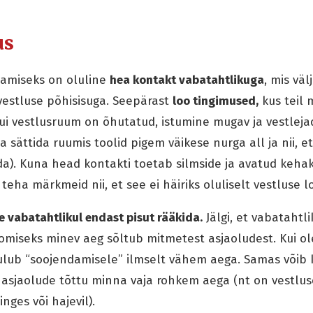
us
aamiseks on oluline
hea kontakt vabatahtlikuga
, mis vä
vestluse põhisisuga. Seepärast
loo tingimused,
kus teil 
kui vestlusruum on õhutatud, istumine mugav ja vestlejad
a sättida ruumis toolid pigem väikese nurga all ja nii, et
uda). Kuna head kontakti toetab silmside ja avatud kehak
 teha märkmeid nii, et see ei häiriks oluliselt vestluse 
e vabatahtlikul endast pisut rääkida.
Jälgi, et vabatahtl
omiseks minev aeg sõltub mitmetest asjaoludest. Kui o
ulub “soojendamisele” ilmselt vähem aega. Samas võib 
asjaolude tõttu minna vaja rohkem aega (nt on vestlus
ges või hajevil).