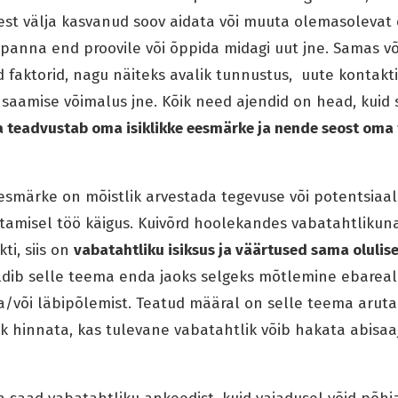
st välja kasvanud soov aidata või muuta olemasolevat o
panna end proovile või õppida midagi uut jne. Samas v
 faktorid, nagu näiteks avalik tunnustus, uute kontakti
saamise võimalus jne. Kõik need ajendid on head, kuid si
a teadvustab oma isiklikke eesmärke ja nende seost oma 
eesmärke on mõistlik arvestada tegevuse või potentsiaal
etamisel töö käigus. Kuivõrd hoolekandes vabatahtliku
ti, siis on
vabatahtliku isiksus ja väärtused sama olulis
ldib selle teema enda jaoks selgeks mõtlemine ebareali
a/või läbipõlemist. Teatud määral on selle teema aruta
ik hinnata, kas tulevane vabatahtlik võib hakata abisaaj