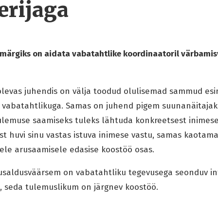
erijaga
märgiks on aidata vabatahtlike koordinaatoril värbamis
olevas juhendis on välja toodud olulisemad sammud esi
e vabatahtlikuga. Samas on juhend pigem suunanäitajaks
lemuse saamiseks tuleks lähtuda konkreetsest inimeses
ast huvi sinu vastas istuva inimese vastu, samas kaotama
ele arusaamisele edasise koostöö osas.
usaldusväärsem on vabatahtliku tegevusega seonduv i
, seda tulemuslikum on järgnev koostöö.