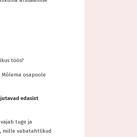
jalikuma arusaamise
ikus töös?
e. Mõlema osapoole
jutavad edasist
vajab tuge ja
, mille vabatahtlikud