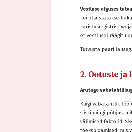
Vestluse alguses tutvu
kui otsustatakse hak
karistusregistrist väl
et vestlusel räägitu o
Tutvusta paari lause
2. Ootuste j
Arutage vabatahtlikug
Kuigi vabatahtlik töö
siiski mingi põhjus, mi
välimised faktorid. Si
tõekspidamised, mis v