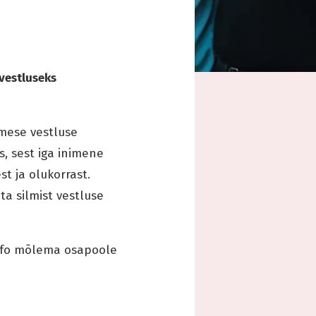
vestluseks
mese vestluse
, sest iga inimene
t ja olukorrast.
ta silmist vestluse
nfo mõlema osapoole