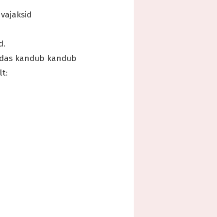
 vajaksid
d.
endas kandub kandub
t: