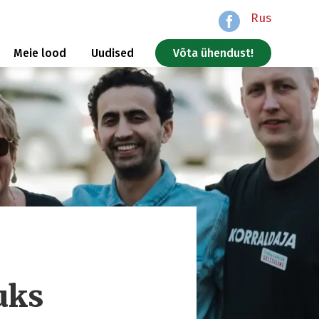
Rus
Meie lood
Uudised
Võta ühendust!
uks