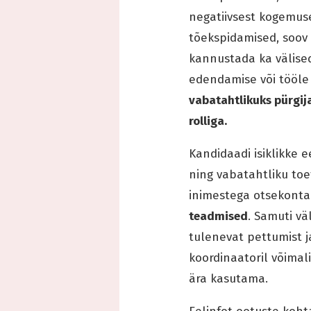
negatiivsest kogemuse
tõekspidamised, soov 
kannustada ka välised
edendamise või tööle 
vabatahtlikuks pürgij
rolliga.
Kandidaadi isiklikke 
ning vabatahtliku to
inimestega otsekontak
teadmised
. Samuti vä
tulenevat pettumist j
koordinaatoril võimal
ära kasutama.