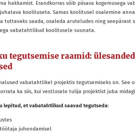
ma hakkamist. Erandkorras võib piisava kogemusega vab
ejuhatava koolituseta. Samas koolitusel osalemine ann
ga tuttavaks saada, osaleda aruteludes ning seepärast 
ega vabatahtlikud koolitusele suunata.
iku tegutsemise raamid: ülesanded
sed
imalused vabatahtlikel projektis tegutsemiseks on. See 
orrata ka siis, kui vestlusele tulija projektist juba midag
ku lepitud, et vabatahtlikud saavad tegutseda
:
ustes
ltöötaja juhendamisel