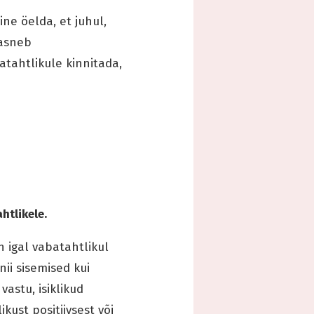
ine öelda, et juhul,
aasneb
batahtlikule kinnitada,
htlikele.
 igal vabatahtlikul
nii sisemised kui
vastu, isiklikud
kust positiivsest või