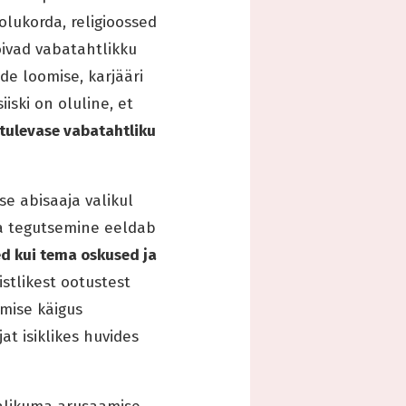
lukorda, religioossed
õivad vabatahtlikku
de loomise, karjääri
iski on oluline, et
tulevase vabatahtliku
se abisaaja valikul
na tegutsemine eeldab
ed kui tema oskused ja
stlikest ootustest
mise käigus
at isiklikes huvides