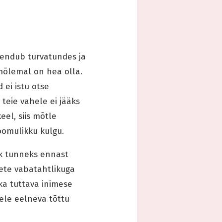
ljendub turvatundes ja
mõlemal on hea olla.
 ei istu otse
 teie vahele ei jääks
eel, siis mõtle
loomulikku kulgu.
ik tunneks ennast
lete vabatahtlikuga
ka tuttava inimese
ele eelneva tõttu