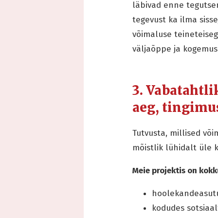
läbivad enne tegutse
tegevust ka ilma siss
võimaluse teineteise
väljaõppe ja kogemus
3. Vabatahtl
aeg, tingimu
Tutvusta, millised võ
mõistlik lühidalt üle k
Meie projektis on kok
hoolekandeasut
kodudes sotsiaa