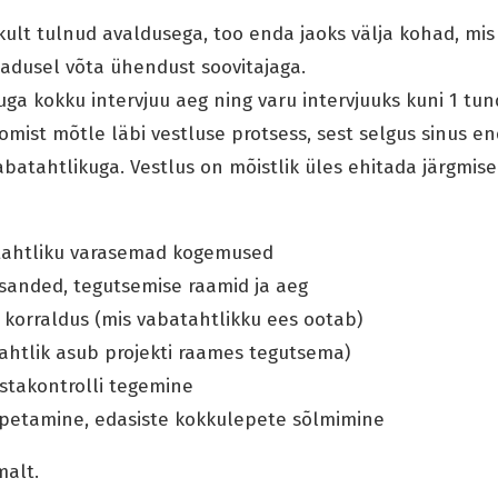
kult tulnud avaldusega, too enda jaoks välja kohad, mis
jadusel võta ühendust soovitajaga.
uga kokku intervjuu aeg ning varu intervjuuks kuni 1 tun
omist mõtle läbi vestluse protsess, sest selgus sinus 
batahtlikuga. Vestlus on mõistlik üles ehitada järgmisel
tahtliku varasemad kogemused
sanded, tegutsemise raamid ja aeg
 korraldus (mis vabatahtlikku ees ootab)
ahtlik asub projekti raames tegutsema)
stakontrolli tegemine
petamine, edasiste kokkulepete sõlmimine
malt.