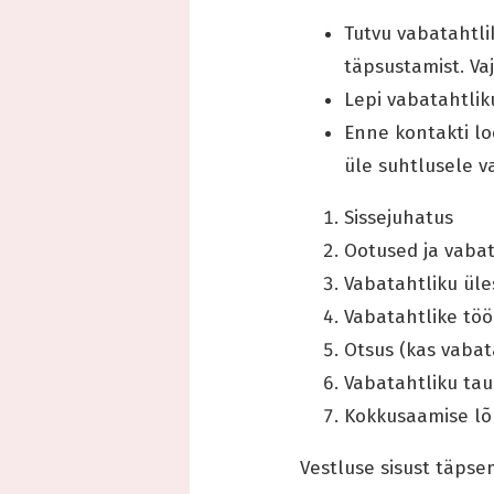
Tutvu vabatahtli
täpsustamist. Va
Lepi vabatahtlik
Enne kontakti lo
üle suhtlusele va
Sissejuhatus
Ootused ja vaba
Vabatahtliku üle
Vabatahtlike töö
Otsus (kas vabat
Vabatahtliku tau
Kokkusaamise lõ
Vestluse sisust täpse