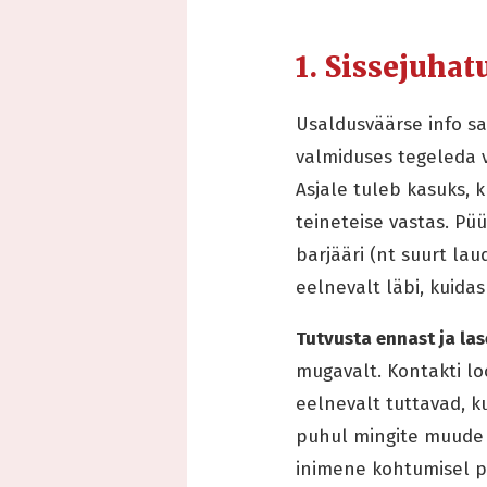
1. Sissejuhat
Usaldusväärse info s
valmiduses tegeleda 
Asjale tuleb kasuks, 
teineteise vastas. Püü
barjääri (nt suurt la
eelnevalt läbi, kuidas
Tutvusta ennast ja las
mugavalt. Kontakti lo
eelnevalt tuttavad, k
puhul mingite muude 
inimene kohtumisel pin