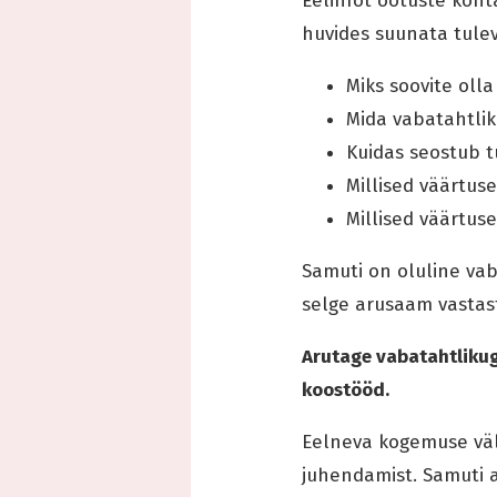
Eelinfot ootuste koht
huvides suunata tule
Miks soovite olla
Mida vabatahtlik
Kuidas seostub t
Millised väärtus
Millised väärtus
Samuti on oluline va
selge arusaam vastas
Arutage vabatahtliku
koostööd.
Eelneva kogemuse välj
juhendamist. Samuti a