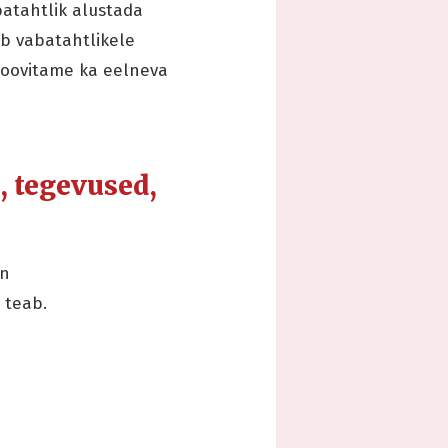
atahtlik alustada
ab vabatahtlikele
soovitame ka eelneva
, tegevused,
on
i teab.